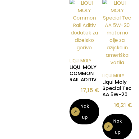
LIQUI MOLY
LIQUI MOLY
COMMON
LIQUI MOLY
RAIL ADITIV
Liqui Moly
Special Tec
17,15
€
AA 5W-20
16,21
€
Nak
up
Nak
up