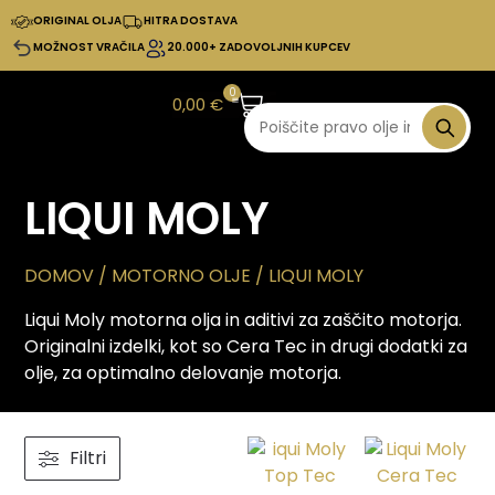
ORIGINAL OLJA
HITRA DOSTAVA
MOŽNOST VRAČILA
20.000+ ZADOVOLJNIH KUPCEV
0
0,00
€
LIQUI MOLY
DOMOV
/ MOTORNO OLJE / LIQUI MOLY
Liqui Moly motorna olja in aditivi za zaščito motorja.
Originalni izdelki, kot so Cera Tec in drugi dodatki za
olje, za optimalno delovanje motorja.
Filtri