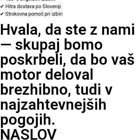
✔ Hitra dostava po Sloveniji
✔ Strokovna pomoč pri izbiri
Hvala, da ste z nami
— skupaj bomo
poskrbeli, da bo vaš
motor deloval
brezhibno, tudi v
najzahtevnejših
pogojih.
NASLOV