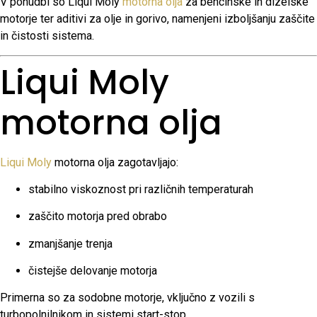
V ponudbi so Liqui Moly
motorna olja
za bencinske in dizelske
motorje ter aditivi za olje in gorivo, namenjeni izboljšanju zaščite
in čistosti sistema.
Liqui Moly
motorna olja
Liqui Moly
motorna olja zagotavljajo:
stabilno viskoznost pri različnih temperaturah
zaščito motorja pred obrabo
zmanjšanje trenja
čistejše delovanje motorja
Primerna so za sodobne motorje, vključno z vozili s
turbopolnilnikom in sistemi start-stop.