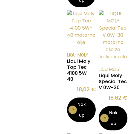
up
LIQUI MOLY
Liqui Moly
Top Tec
LIQUI MOLY
4100 5W-
Liqui Moly
40
Special Tec
V 0W-30
18,02
€
18,62
€
Nak
Nak
up
up