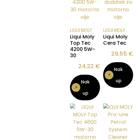
LIQUI MOLY
LIQUI MOLY
Liqui Moly
Liqui Moly
Top Tec
Cera Tec
4200 5W-
29,55
€
30
24,22
€
Nak
up
Nak
up