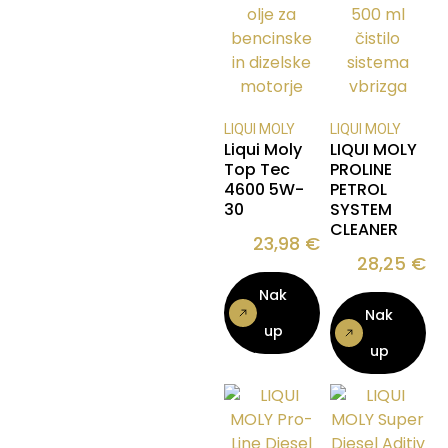
LIQUI MOLY
LIQUI MOLY
Liqui Moly
LIQUI MOLY
Top Tec
PROLINE
4600 5W-
PETROL
30
SYSTEM
CLEANER
23,98
€
28,25
€
Nak
Nak
up
up