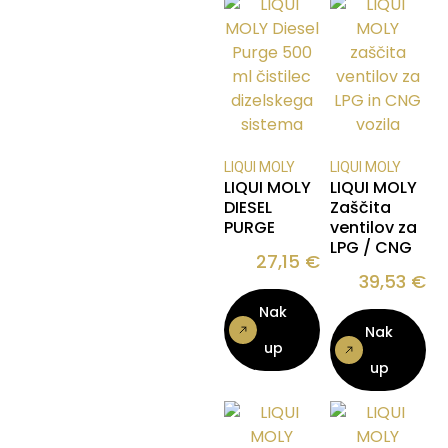
LIQUI MOLY
LIQUI MOLY
LIQUI MOLY
LIQUI MOLY
DIESEL
Zaščita
PURGE
ventilov za
LPG / CNG
27,15
€
39,53
€
Nak
Nak
up
up