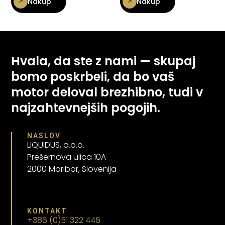
Nakup
Nakup
Hvala, da ste z nami — skupaj
bomo poskrbeli, da bo vaš
motor deloval brezhibno, tudi v
najzahtevnejših pogojih.
NASLOV
LIQUIDUS, d.o.o.
Prešernova ulica 10A
2000 Maribor, Slovenija
KONTAKT
+386 (0)51 322 446