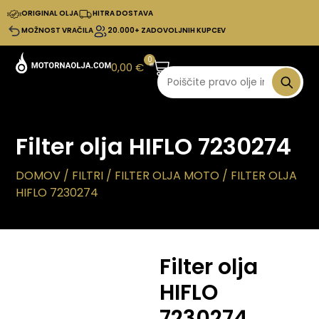
ORIGINAL OLJA
HITRA DOSTAVA
MOŽNOST VRAČILA
20.000+ ZADOVOLJNIH KUPCEV
0
0,00
€
Filter olja HIFLO 7230274
DOMOV
/
FILTRI
/
FILTER OLJA MOTO
/ FILTER OLJA
HIFLO 7230274
Filter olja
HIFLO
7230274