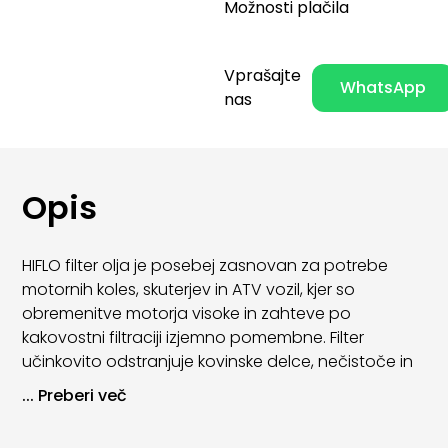
Možnosti plačila
Vprašajte
WhatsApp
nas
Opis
HIFLO filter olja je posebej zasnovan za potrebe
motornih koles, skuterjev in ATV vozil, kjer so
obremenitve motorja visoke in zahteve po
kakovostni filtraciji izjemno pomembne. Filter
učinkovito odstranjuje kovinske delce, nečistoče in
usedline iz motornega olja ter s tem zagotavlja
...
Preberi več
zanesljivo mazanje in zaščito motorja.