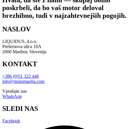
Hvala, da ste z nami — skupaj bomo
poskrbeli, da bo vaš motor deloval
brezhibno, tudi v najzahtevnejših pogojih.
NASLOV
LIQUIDUS, d.o.o.
Prešernova ulica 10A
2000 Maribor, Slovenija
KONTAKT
+386 (0)51 322 446
info@motornaolja.com
Vprašajte nas
WhatsApp
SLEDI NAS
Facebook