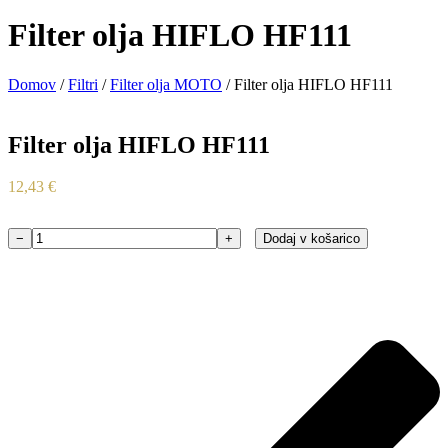
Filter olja HIFLO HF111
Domov
/
Filtri
/
Filter olja MOTO
/ Filter olja HIFLO HF111
Filter olja HIFLO HF111
12,43
€
−
+
Dodaj v košarico
Filter
olja
HIFLO
HF111
količina