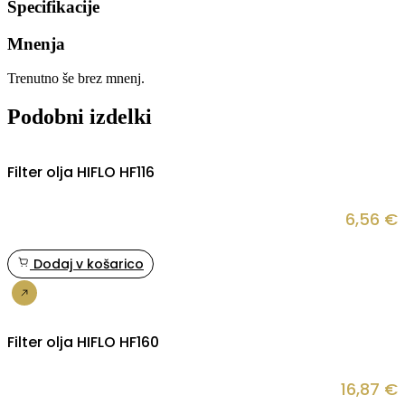
Specifikacije
Mnenja
Trenutno še brez mnenj.
Podobni izdelki
Filter olja HIFLO HF116
6,56
€
Dodaj v košarico
Nakup
Filter olja HIFLO HF160
16,87
€