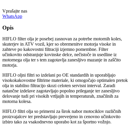
Vprašajte nas
WhatsApp
Opis
HIFLO filter olja je posebej zasnovan za potrebe motornih koles,
skuterjev in ATV vozil, kjer so obremenitve motorja visoke in
zahteve po kakovostni filtraciji izjemno pomembne. Filter
učinkovito odstranjuje kovinske delce, nečistoče in usedline iz
motornega olja ter s tem zagotavlja zanesljivo mazanje in zaščito
motorja.
HIFLO oljni filtri so izdelani po OE standardih in uporabljajo
visokokakovostne filtrirne materiale, ki omogočajo optimalen pretok
olja in stabilno filtracijo skozi celoten servisni interval. Zaradi
natančne izdelave zagotavljajo popolno prileganje ter zanesljivo
delovanje tudi pri visokih vrtljajih in temperaturah, značilnih za
motorna kolesa.
HIFLO filtri olja so primerni za širok nabor motociklov različnih
proizvajalcev ter predstavljajo preverjeno in cenovno učinkovito
izbiro tako za vsakodnevno uporabo kot za športno vožnjo.