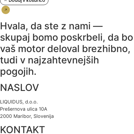
Dodaj v košarico
Nakup
Hvala, da ste z nami —
skupaj bomo poskrbeli, da bo
vaš motor deloval brezhibno,
tudi v najzahtevnejših
pogojih.
NASLOV
LIQUIDUS, d.o.o.
Prešernova ulica 10A
2000 Maribor, Slovenija
KONTAKT