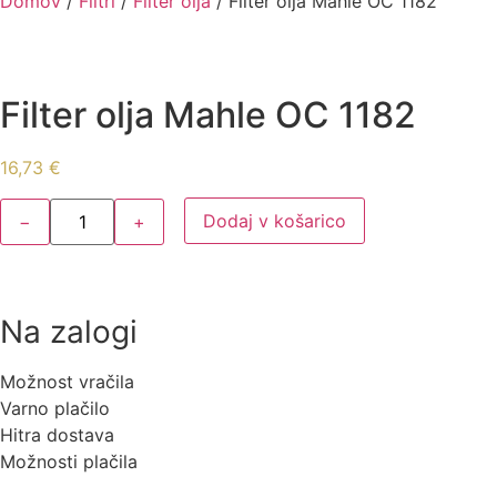
Domov
/
Filtri
/
Filter olja
/ Filter olja Mahle OC 1182
Filter olja Mahle OC 1182
16,73
€
Dodaj v košarico
−
+
Filter
olja
Mahle
OC
1182
količina
Na zalogi
Možnost vračila
Varno plačilo
Hitra dostava
Možnosti plačila