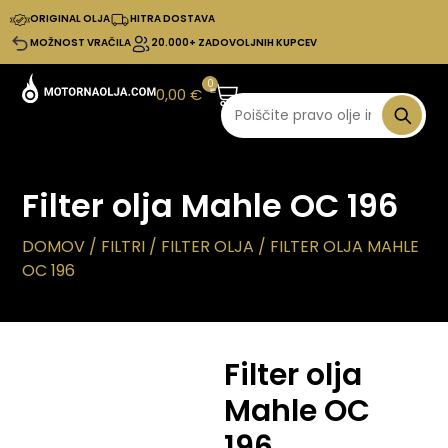
ORIGINAL OLJA
HITRA DOSTAVA
MOŽNOST VRAČILA
20.000+ ZADOVOLJNIH KUPCEV
0
0,00
€
Filter olja Mahle OC 196
DOMOV
/
FILTRI
/
FILTER OLJA
/ FILTER OLJA MAHLE
OC 196
Filter olja
Mahle OC
196