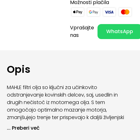
Možnosti plačila
Vprašajte
WhatsApp
nas
Opis
MAHLE filtri olja so ključni za učinkovito
odstranjevanje kovinskih delcev, saj, usedlin in
drugih nečistoč iz motornega olja. S tem
omogočajo optimalno mazanje motorja,
zmanjšujejo trenje ter prispevajo k daljši življenjski
dobi motornih komponent.
...
Preberi več
Zaradi visoke kakovosti materialov in natančne