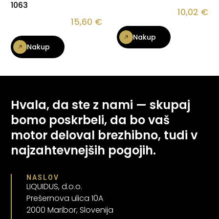
1063
10,02
€
15,60
€
Nakup
Nakup
Hvala, da ste z nami — skupaj
bomo poskrbeli, da bo vaš
motor deloval brezhibno, tudi v
najzahtevnejših pogojih.
NASLOV
LIQUIDUS, d.o.o.
Prešernova ulica 10A
2000 Maribor, Slovenija