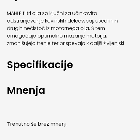
MAHLE filtri olja so ključni za učinkovito
odstranjevanje kovinskih delcev, saj, usedlin in
drugih nečistoč iz motornega olja. S tem
omogočajo optimalno mazanje motorja,
zmanjšujejo trenje ter prispevajo k daljši življenjski
dobi motornih komponent.
Specifikacije
Zaradi visoke kakovosti materialov in natančne
izdelave MAHLE oljni filtri zagotavljajo stabilno
filtracijo skozi celoten servisni interval. Primerni so za
širok nabor osebnih in lahkih gospodarskih vozil ter
Mnenja
izpolnjujejo najvišje zahteve avtomobilskih
proizvajalcev.
Trenutno še brez mnenj.