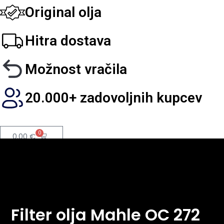
Original olja
Hitra dostava
Možnost vračila
20.000+ zadovoljnih kupcev
0
0,00
€
Filter olja Mahle OC 272