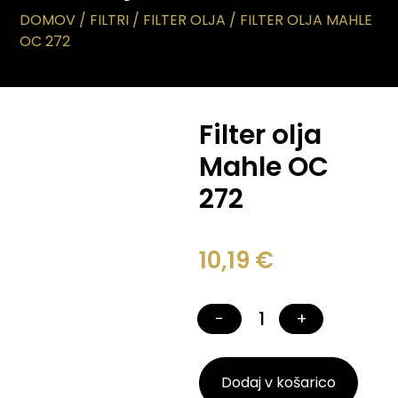
DOMOV
/
FILTRI
/
FILTER OLJA
/ FILTER OLJA MAHLE
OC 272
Filter olja
Mahle OC
272
10,19
€
−
+
Dodaj v košarico