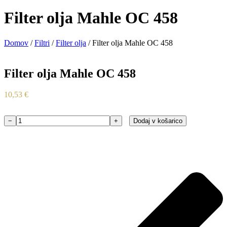
Filter olja Mahle OC 458
Domov
/
Filtri
/
Filter olja
/ Filter olja Mahle OC 458
Filter olja Mahle OC 458
10,53
€
−
+
Dodaj v košarico
Filter
olja
Mahle
OC
458
količina