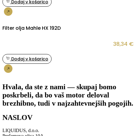
Dodaj v košarico
Nakup
Filter olja Mahle HX 192D
38,34
€
Dodaj v košarico
Nakup
Hvala, da ste z nami — skupaj bomo
poskrbeli, da bo vaš motor deloval
brezhibno, tudi v najzahtevnejših pogojih.
NASLOV
LIQUIDUS, d.o.o.
Prešernova ulica 10A