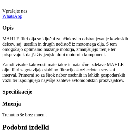
Vprašajte nas
WhatsApp
Opis
MAHLE filtri olja so ključni za učinkovito odstranjevanje kovinskih
delcev, saj, usedlin in drugih nečistoč iz motornega olja. S tem
omogočajo optimalno mazanje motorja, zmanjšujejo trenje ter
prispevajo k daljši življenjski dobi motornih komponent.
Zaradi visoke kakovosti materialov in natančne izdelave MAHLE
oljni filtri zagotavljajo stabilno filtracijo skozi celoten servisni
interval. Primerni so za širok nabor osebnih in lahkih gospodarskih
vozil ter izpolnjujejo najvišje zahteve avtomobilskih proizvajalcev.
Specifikacije
Mnenja
Trenutno še brez mnenj.
Podobni izdelki