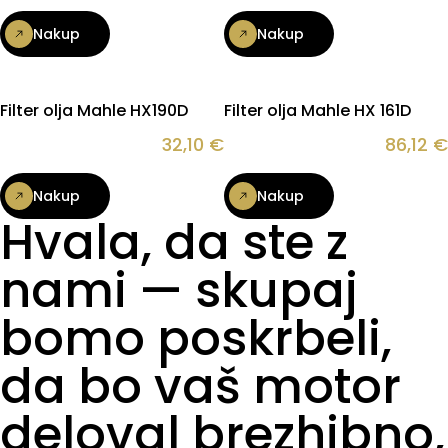
Nakup
Nakup
Filter olja Mahle HX190D
Filter olja Mahle HX 161D
32,10
€
86,12
€
Nakup
Nakup
Hvala, da ste z
nami — skupaj
bomo poskrbeli,
da bo vaš motor
deloval brezhibno,