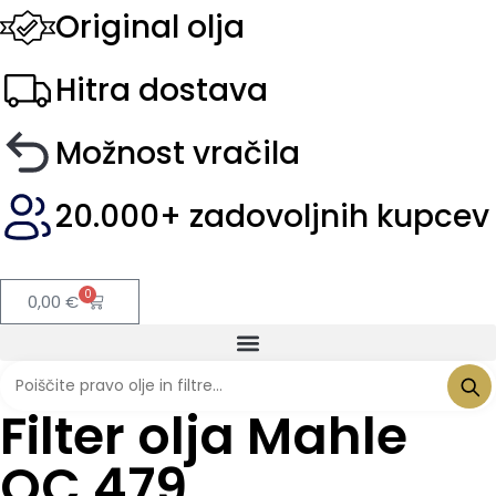
Original olja
Hitra dostava
Možnost vračila
20.000+ zadovoljnih kupcev
0
0,00
€
Filter olja Mahle
OC 479