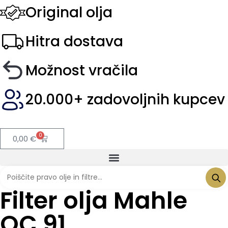
Original olja
Hitra dostava
Možnost vračila
20.000+ zadovoljnih kupcev
0
0,00
€
Filter olja Mahle
OC 91