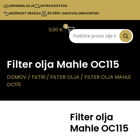
ORIGINAL OLJA
HITRA DOSTAVA
MOŽNOST VRAČILA
20.000+ ZADOVOLJNIH KUPCEV
0
0,00
€
Filter olja Mahle OC115
DOMOV
/
FILTRI
/
FILTER OLJA
/ FILTER OLJA MAHLE
OC115
Filter olja
Mahle OC115