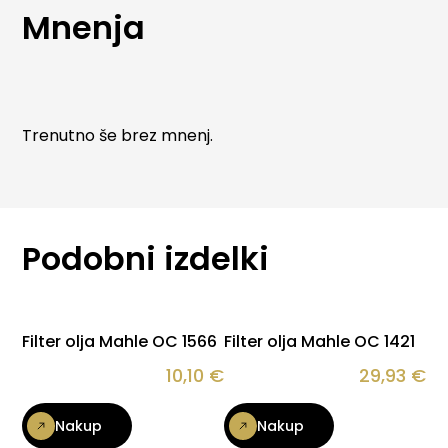
širok nabor osebnih in lahkih gospodarskih vozil ter
Mnenja
izpolnjujejo najvišje zahteve avtomobilskih
proizvajalcev.
Trenutno še brez mnenj.
Podobni izdelki
Filter olja Mahle OC 1566
Filter olja Mahle OC 1421
10,10
€
29,93
€
Nakup
Nakup