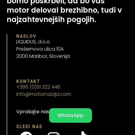
bomo poskrbeli, da bo vaš
motor deloval brezhibno, tudi v
najzahtevnejših pogojih.
NASLOV
LIQUIDUS, d.o.o.
Prešernova ulica 10A
2000 Maribor, Slovenija
KONTAKT
+386 (0)51 322 446
info@motornaolja.com
Vprašajte nas
WhatsApp
SLEDI NAS