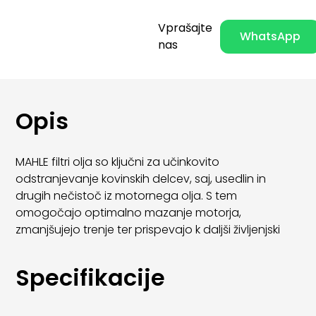
Vprašajte
WhatsApp
nas
Opis
MAHLE filtri olja so ključni za učinkovito
odstranjevanje kovinskih delcev, saj, usedlin in
drugih nečistoč iz motornega olja. S tem
omogočajo optimalno mazanje motorja,
zmanjšujejo trenje ter prispevajo k daljši življenjski
dobi motornih komponent.
Specifikacije
Zaradi visoke kakovosti materialov in natančne
izdelave MAHLE oljni filtri zagotavljajo stabilno
filtracijo skozi celoten servisni interval. Primerni so za