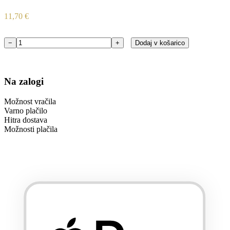
11,70
€
−
+
Dodaj v košarico
Filter
olja
Mahle
OC501
Na zalogi
=
OC
Možnost vračila
501
Varno plačilo
količina
Hitra dostava
Možnosti plačila