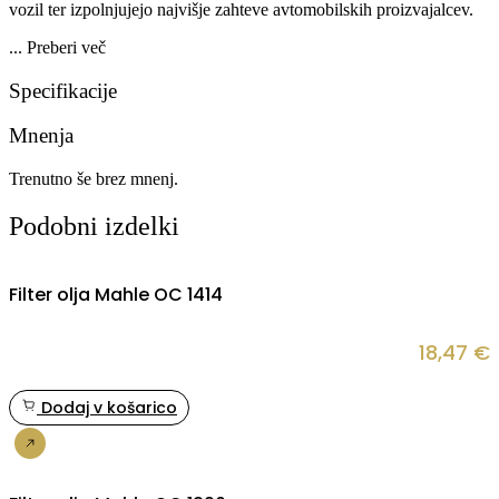
vozil ter izpolnjujejo najvišje zahteve avtomobilskih proizvajalcev.
...
Preberi več
Specifikacije
Mnenja
Trenutno še brez mnenj.
Podobni izdelki
Filter olja Mahle OC 1414
18,47
€
Dodaj v košarico
Nakup