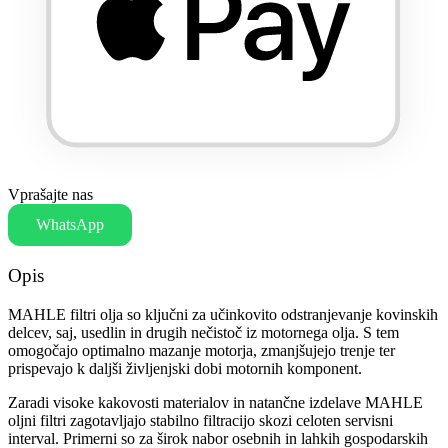
Vprašajte nas
WhatsApp
Opis
MAHLE filtri olja so ključni za učinkovito odstranjevanje kovinskih
delcev, saj, usedlin in drugih nečistoč iz motornega olja. S tem
omogočajo optimalno mazanje motorja, zmanjšujejo trenje ter
prispevajo k daljši življenjski dobi motornih komponent.
Zaradi visoke kakovosti materialov in natančne izdelave MAHLE
oljni filtri zagotavljajo stabilno filtracijo skozi celoten servisni
interval. Primerni so za širok nabor osebnih in lahkih gospodarskih