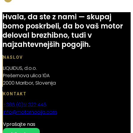
Nakup
Hvala, da ste z nami — skupaj
bomo poskrbeli, da bo vaš motor
deloval brezhibno, tudi v
najzahtevnejših pogojih.
NASLOV
LIQUIDUS, d.o.o.
Prešernova ulica 10A
2000 Maribor, Slovenija
KONTAKT
+386 (0)51 322 446
info@motornaolja.com
Vprašajte nas