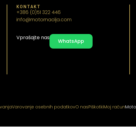
KONTAKT
+386 (0)51 322 446
info@motornaolja.com
Vprašajte nas
WhatsApp
ovanja
Varovanje osebnih podatkov
O nas
Piškotki
Moj račun
Moto