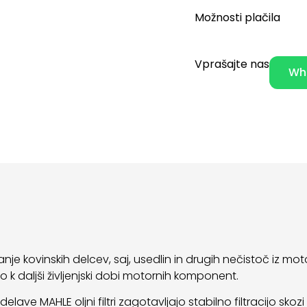
Možnosti plačila
Vprašajte nas
Wh
jevanje kovinskih delcev, saj, usedlin in drugih nečistoč i
 k daljši življenjski dobi motornih komponent.
ave MAHLE oljni filtri zagotavljajo stabilno filtracijo skozi 