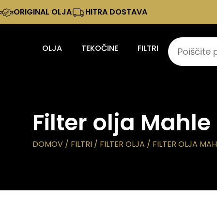
ORIGINAL OLJA
HITRA DOSTAVA
OLJA
TEKOČINE
FILTRI
Filter olja Mahle
DOMOV
/
FILTRI
/
FILTER OLJA
/ FILTER OLJA MAH