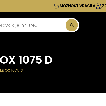
MOŽNOST VRAČILA
2
 OX 1075 D
LE OX 1075 D