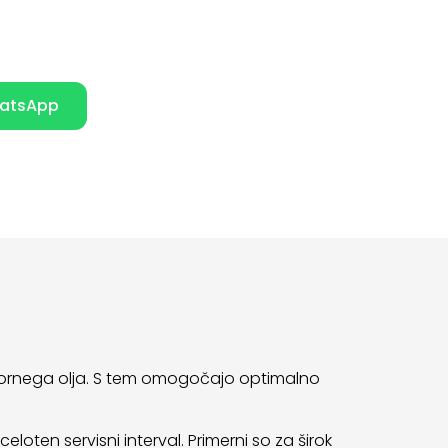
atsApp
z motornega olja. S tem omogočajo optimalno
celoten servisni interval. Primerni so za širok