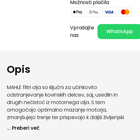
Možnosti plačila
Vprašajte
WhatsApp
nas
Opis
MAHLE filtri olja so ključni za učinkovito
odstranjevanje kovinskih delcev, saj, usedlin in
drugih nečistoč iz motornega olja. S tem
omogočajo optimalno mazanje motorja,
zmanjšujejo trenje ter prispevajo k daljši življenjski
dobi motornih komponent.
...
Preberi več
Zaradi visoke kakovosti materialov in natančne