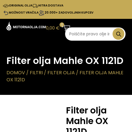
ORIGINAL OLJA
HITRA DOSTAVA
MOŽNOST VRAČILA
20.000+ ZADOVOLJNIH KUPCEV
0
0,00
€
Filter olja Mahle OX 1121D
DOMOV
/
FILTRI
/
FILTER OLJA
/ FILTER OLJA MAHLE
OX 1121D
Filter olja
Mahle OX
1121D