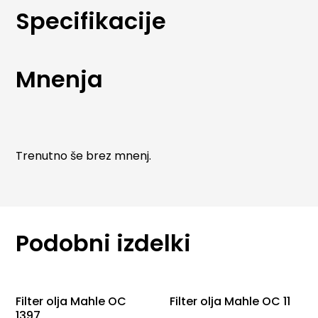
izdelave MAHLE oljni filtri zagotavljajo stabilno
Specifikacije
filtracijo skozi celoten servisni interval. Primerni so za
širok nabor osebnih in lahkih gospodarskih vozil ter
izpolnjujejo najvišje zahteve avtomobilskih
Mnenja
proizvajalcev.
Trenutno še brez mnenj.
Podobni izdelki
Filter olja Mahle OC
Filter olja Mahle OC 11
1397