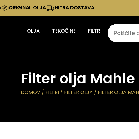
ORIGINAL OLJA
HITRA DOSTAVA
OLJA
TEKOČINE
FILTRI
Filter olja Mahle
DOMOV
/
FILTRI
/
FILTER OLJA
/ FILTER OLJA MAH