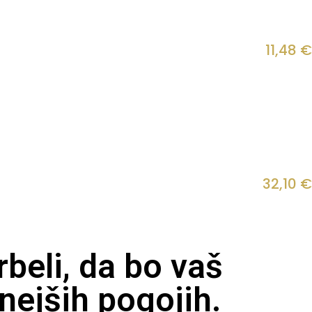
11,48
€
32,10
€
beli, da bo vaš
nejših pogojih.