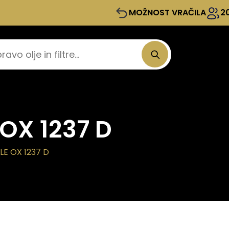
MOŽNOST VRAČILA
2
 OX 1237 D
LE OX 1237 D