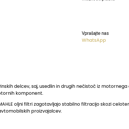
Vprašajte nas
WhatsApp
kovinskih delcev, saj, usedlin in drugih nečistoč iz motorn
 motornih komponent.
E oljni filtri zagotavljajo stabilno filtracijo skozi celote
 avtomobilskih proizvajalcev.