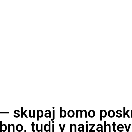
 — skupaj bomo poskr
bno, tudi v najzahtev