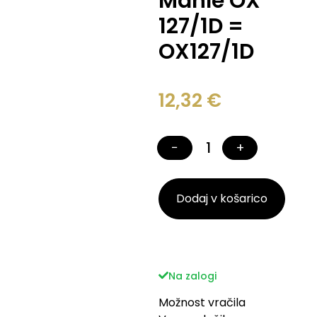
Mahle OX
127/1D =
OX127/1D
12,32
€
−
+
Dodaj v košarico
Na zalogi
Možnost vračila