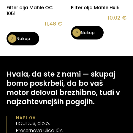
Filter olja Mahle OC
Filter olja Mahle Hx15
1051
10,02
€
11,48
€
Nakup
Nakup
Hvala, da ste z nami — skupaj
bomo poskrbeli, da bo vaš
motor deloval brezhibno, tudi v
najzahtevnejših pogojih.
NASLOV
LIQUIDUS, d.o.o.
Prešernova ulica 10A