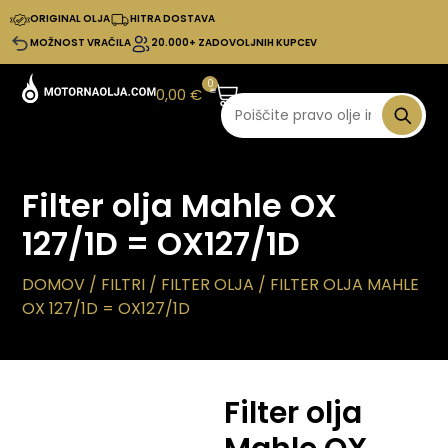
ORIGINAL OLJA
HITRA DOSTAVA
MOŽNOST VRAČILA
20.000+ ZADOVOLJNIH KUPCEV
0
0,00
€
Filter olja Mahle OX
127/1D = OX127/1D
DOMOV
/
FILTRI
/
FILTER OLJA
/ FILTER OLJA MAHLE
OX 127/1D = OX127/1D
Filter olja