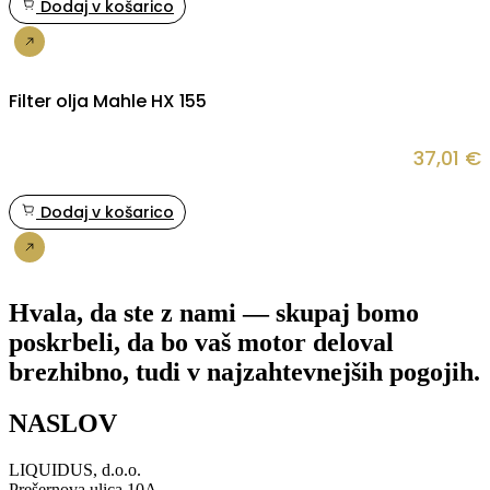
Dodaj v košarico
Nakup
Filter olja Mahle HX 155
37,01
€
Dodaj v košarico
Nakup
Hvala, da ste z nami — skupaj bomo
poskrbeli, da bo vaš motor deloval
brezhibno, tudi v najzahtevnejših pogojih.
NASLOV
LIQUIDUS, d.o.o.
Prešernova ulica 10A