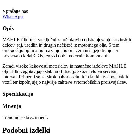
Vprašajte nas
WhatsApp
Opis
MAHLE filtri olja so ključni za učinkovito odstranjevanje kovinskih
delcev, saj, usedlin in drugih nečistoč iz motornega olja. S tem
omogočajo optimalno mazanje motorja, zmanjšujejo trenje ter
prispevajo k daljši življenjski dobi motornih komponent.
Zaradi visoke kakovosti materialov in natančne izdelave MAHLE
oljni filtri zagotavljajo stabilno filtracijo skozi celoten servisni
interval. Primerni so za širok nabor osebnih in lahkih gospodarskih
vozil ter izpolnjujejo najvišje zahteve avtomobilskih proizvajalcev.
Specifikacije
Mnenja
Trenutno še brez mnenj.
Podobni izdelki