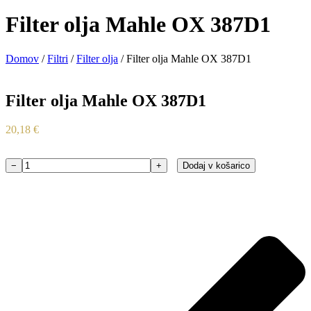
Filter olja Mahle OX 387D1
Domov
/
Filtri
/
Filter olja
/ Filter olja Mahle OX 387D1
Filter olja Mahle OX 387D1
20,18
€
−
+
Dodaj v košarico
Filter
olja
Mahle
OX
387D1
količina