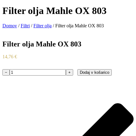
Filter olja Mahle OX 803
Domov
/
Filtri
/
Filter olja
/ Filter olja Mahle OX 803
Filter olja Mahle OX 803
14,76
€
−
+
Dodaj v košarico
Filter
olja
Mahle
OX
803
količina