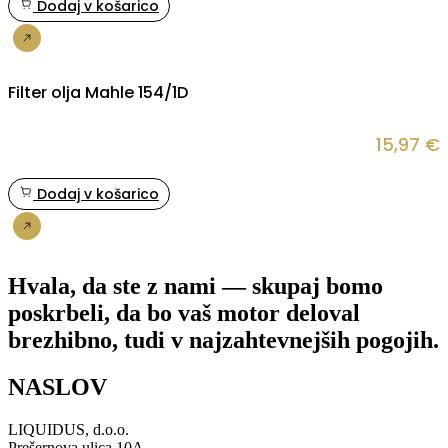
Dodaj v košarico
Nakup
Filter olja Mahle 154/1D
15,97
€
Dodaj v košarico
Nakup
Hvala, da ste z nami — skupaj bomo
poskrbeli, da bo vaš motor deloval
brezhibno, tudi v najzahtevnejših pogojih.
NASLOV
LIQUIDUS, d.o.o.
Prešernova ulica 10A