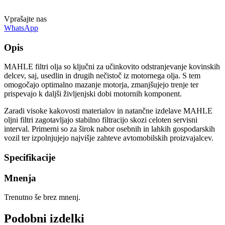
Vprašajte nas
WhatsApp
Opis
MAHLE filtri olja so ključni za učinkovito odstranjevanje kovinskih
delcev, saj, usedlin in drugih nečistoč iz motornega olja. S tem
omogočajo optimalno mazanje motorja, zmanjšujejo trenje ter
prispevajo k daljši življenjski dobi motornih komponent.
Zaradi visoke kakovosti materialov in natančne izdelave MAHLE
oljni filtri zagotavljajo stabilno filtracijo skozi celoten servisni
interval. Primerni so za širok nabor osebnih in lahkih gospodarskih
vozil ter izpolnjujejo najvišje zahteve avtomobilskih proizvajalcev.
Specifikacije
Mnenja
Trenutno še brez mnenj.
Podobni izdelki