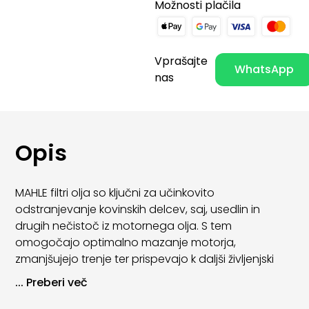
Možnosti plačila
Vprašajte
WhatsApp
nas
Opis
MAHLE filtri olja so ključni za učinkovito
odstranjevanje kovinskih delcev, saj, usedlin in
drugih nečistoč iz motornega olja. S tem
omogočajo optimalno mazanje motorja,
zmanjšujejo trenje ter prispevajo k daljši življenjski
dobi motornih komponent.
...
Preberi več
Zaradi visoke kakovosti materialov in natančne