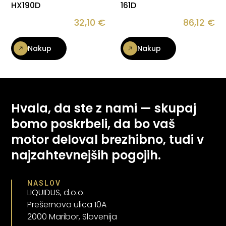
HX190D
161D
32,10
€
86,12
€
Nakup
Nakup
Hvala, da ste z nami — skupaj
bomo poskrbeli, da bo vaš
motor deloval brezhibno, tudi v
najzahtevnejših pogojih.
NASLOV
LIQUIDUS, d.o.o.
Prešernova ulica 10A
2000 Maribor, Slovenija