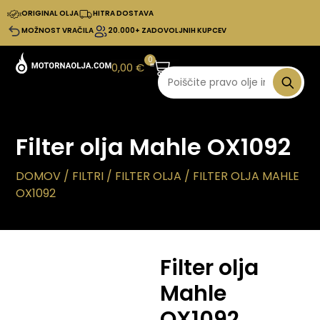
ORIGINAL OLJA
HITRA DOSTAVA
MOŽNOST VRAČILA
20.000+ ZADOVOLJNIH KUPCEV
0
0,00
€
Filter olja Mahle OX1092
DOMOV
/
FILTRI
/
FILTER OLJA
/ FILTER OLJA MAHLE
OX1092
Filter olja
Mahle
OX1092