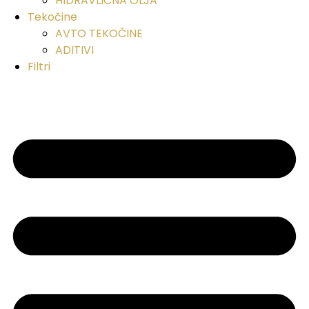
HIDRAVLIČNA OLJA
Tekočine
AVTO TEKOČINE
ADITIVI
Filtri