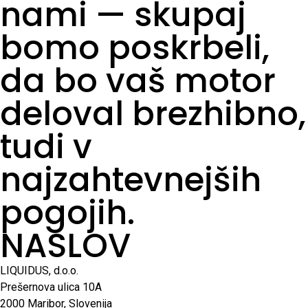
nami — skupaj
bomo poskrbeli,
da bo vaš motor
deloval brezhibno,
tudi v
najzahtevnejših
pogojih.
NASLOV
LIQUIDUS, d.o.o.
Prešernova ulica 10A
2000 Maribor, Slovenija