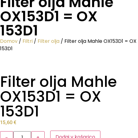
Filter olja Mahle
OX153D1 = OX
153D1
Domov
/
Filtri
/
Filter olja
/ Filter olja Mahle OX153D1 = OX
153D1
Filter olja Mahle
OX153D1 = OX
153D1
15,60
€
Dodaj v košarico
−
+