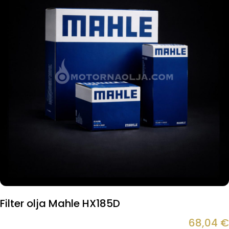
Filter olja Mahle HX185D
68,04
€