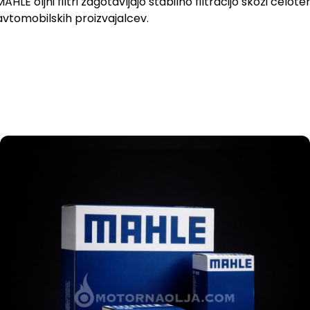
E oljni filtri zagotavljajo stabilno filtracijo skozi celote
 avtomobilskih proizvajalcev.