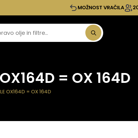
MOŽNOST VRAČILA
2
e OX164D = OX 164D
LE OX164D = OX 164D