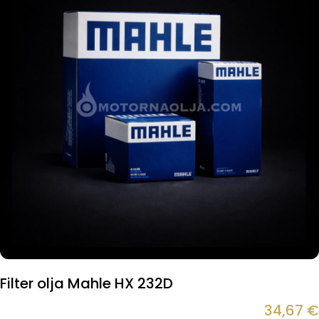
Filter olja Mahle HX 232D
34,67
€