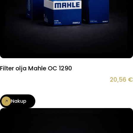
Filter olja Mahle OC 1290
20,56
€
Nakup