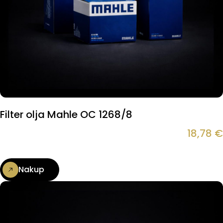
Filter olja Mahle OC 1268/8
18,78
€
Nakup