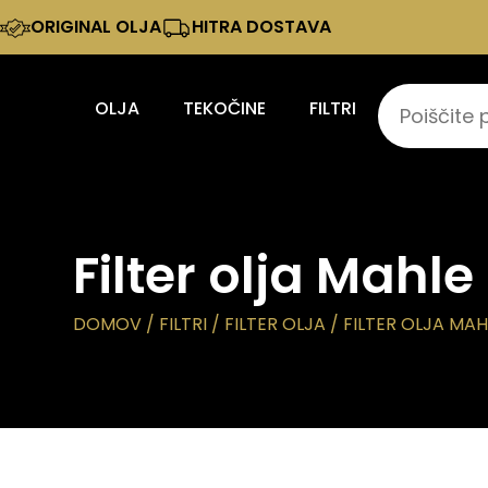
ORIGINAL OLJA
HITRA DOSTAVA
OLJA
TEKOČINE
FILTRI
Filter olja Mahl
DOMOV
/
FILTRI
/
FILTER OLJA
/ FILTER OLJA MAH