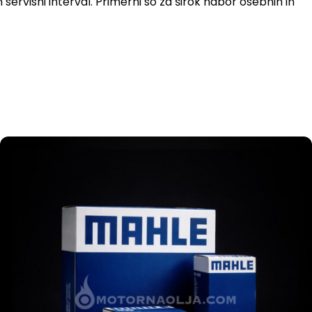
n servisni interval. Primerni so za širok nabor osebnih in