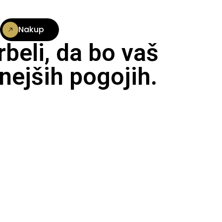
Nakup
beli, da bo vaš
nejših pogojih.