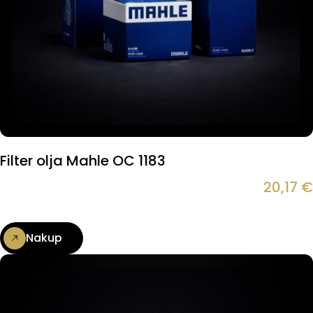
Filter olja Mahle OC 1183
20,17
€
Nakup