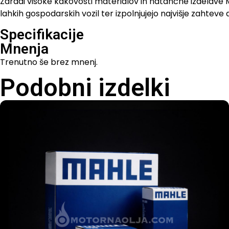
Zaradi visoke kakovosti materialov in natančne izdelave MAHL
lahkih gospodarskih vozil ter izpolnjujejo najvišje zahteve
Specifikacije
Mnenja
Trenutno še brez mnenj.
Podobni izdelki