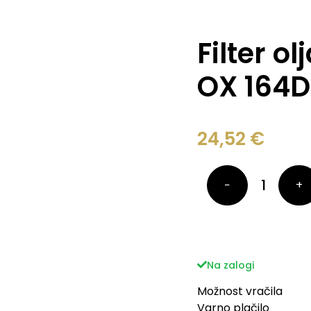
Filter o
OX 164D
24,52
€
−
+
Na zalogi
Možnost vračila
Varno plačilo