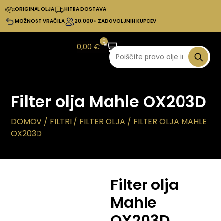
ORIGINAL OLJA
HITRA DOSTAVA
MOŽNOST VRAČILA
20.000+ ZADOVOLJNIH KUPCEV
0
0,00
€
Filter olja Mahle OX203D
DOMOV
/
FILTRI
/
FILTER OLJA
/ FILTER OLJA MAHLE
OX203D
Filter olja
Mahle
OX203D