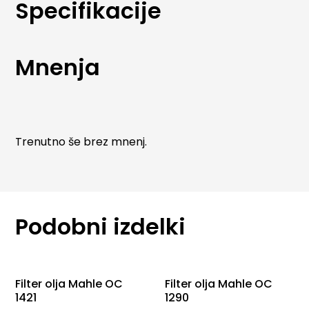
izdelave MAHLE oljni filtri zagotavljajo stabilno
Specifikacije
filtracijo skozi celoten servisni interval. Primerni so za
širok nabor osebnih in lahkih gospodarskih vozil ter
izpolnjujejo najvišje zahteve avtomobilskih
Mnenja
proizvajalcev.
Trenutno še brez mnenj.
Podobni izdelki
Filter olja Mahle OC
Filter olja Mahle OC
1421
1290