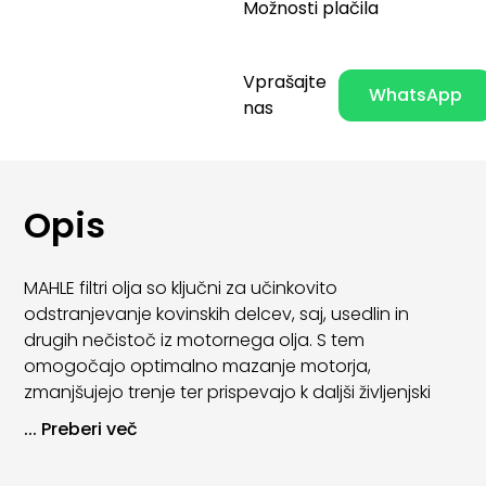
Možnosti plačila
Vprašajte
WhatsApp
nas
Opis
MAHLE filtri olja so ključni za učinkovito
odstranjevanje kovinskih delcev, saj, usedlin in
drugih nečistoč iz motornega olja. S tem
omogočajo optimalno mazanje motorja,
zmanjšujejo trenje ter prispevajo k daljši življenjski
dobi motornih komponent.
...
Preberi več
Zaradi visoke kakovosti materialov in natančne