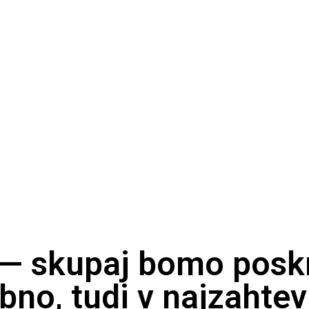
 — skupaj bomo poskr
bno, tudi v najzahtev