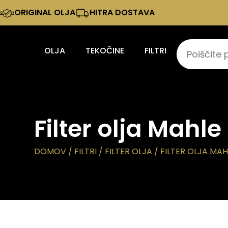
ORIGINAL OLJA
HITRA DOSTAVA
OLJA
TEKOČINE
FILTRI
Filter olja Mahl
DOMOV
/
FILTRI
/
FILTER OLJA
/ FILTER OLJA MA