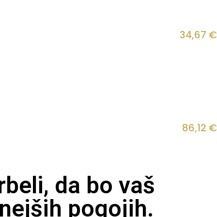
34,67
€
86,12
€
beli, da bo vaš
nejših pogojih.