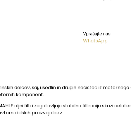
Vprašajte nas
WhatsApp
kovinskih delcev, saj, usedlin in drugih nečistoč iz motorn
 motornih komponent.
E oljni filtri zagotavljajo stabilno filtracijo skozi celote
 avtomobilskih proizvajalcev.