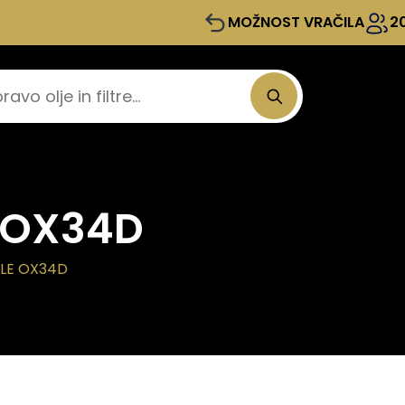
MOŽNOST VRAČILA
2
e OX34D
HLE OX34D