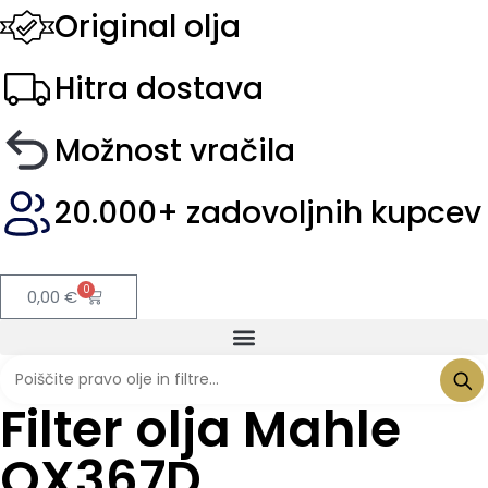
Original olja
Hitra dostava
Možnost vračila
20.000+ zadovoljnih kupcev
0
0,00
€
Filter olja Mahle
OX367D