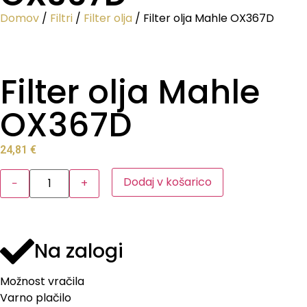
Domov
/
Filtri
/
Filter olja
/ Filter olja Mahle OX367D
Filter olja Mahle
OX367D
24,81
€
Dodaj v košarico
−
+
Na zalogi
Možnost vračila
Varno plačilo