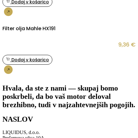
Dodaj v košarico
Nakup
Filter olja Mahle HX191
9,36
€
Dodaj v košarico
Nakup
Hvala, da ste z nami — skupaj bomo
poskrbeli, da bo vaš motor deloval
brezhibno, tudi v najzahtevnejših pogojih.
NASLOV
LIQUIDUS, d.o.o.
Prešernova ulica 10A