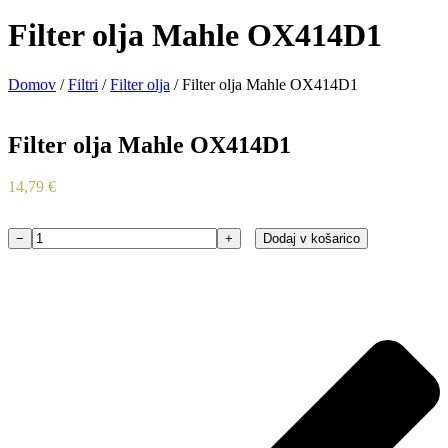
Filter olja Mahle OX414D1
Domov
/
Filtri
/
Filter olja
/ Filter olja Mahle OX414D1
Filter olja Mahle OX414D1
14,79
€
−
+
Dodaj v košarico
Filter
olja
Mahle
OX414D1
količina