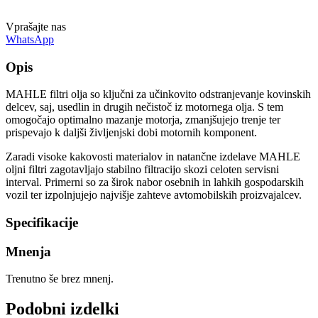
Vprašajte nas
WhatsApp
Opis
MAHLE filtri olja so ključni za učinkovito odstranjevanje kovinskih
delcev, saj, usedlin in drugih nečistoč iz motornega olja. S tem
omogočajo optimalno mazanje motorja, zmanjšujejo trenje ter
prispevajo k daljši življenjski dobi motornih komponent.
Zaradi visoke kakovosti materialov in natančne izdelave MAHLE
oljni filtri zagotavljajo stabilno filtracijo skozi celoten servisni
interval. Primerni so za širok nabor osebnih in lahkih gospodarskih
vozil ter izpolnjujejo najvišje zahteve avtomobilskih proizvajalcev.
Specifikacije
Mnenja
Trenutno še brez mnenj.
Podobni izdelki