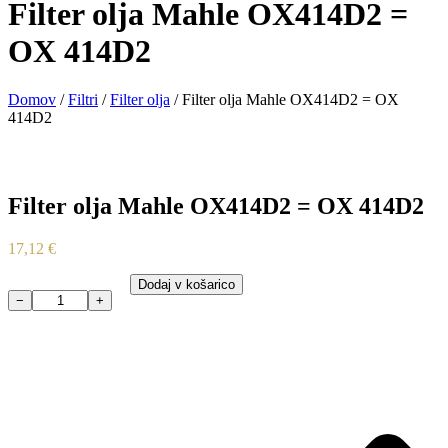
Filter olja Mahle OX414D2 =
OX 414D2
Domov
/
Filtri
/
Filter olja
/ Filter olja Mahle OX414D2 = OX
414D2
Filter olja Mahle OX414D2 = OX 414D2
17,12
€
Dodaj v košarico
−
+
Filter
olja
Mahle
OX414D2
=
OX
414D2
količina