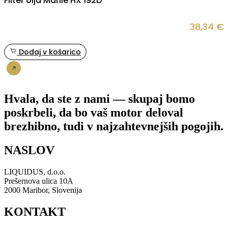
Filter olja Mahle HX 192D
38,34
€
Dodaj v košarico
Nakup
Hvala, da ste z nami — skupaj bomo
poskrbeli, da bo vaš motor deloval
brezhibno, tudi v najzahtevnejših pogojih.
NASLOV
LIQUIDUS, d.o.o.
Prešernova ulica 10A
2000 Maribor, Slovenija
KONTAKT