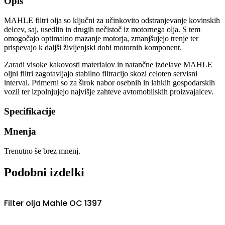
Opis
MAHLE filtri olja so ključni za učinkovito odstranjevanje kovinskih
delcev, saj, usedlin in drugih nečistoč iz motornega olja. S tem
omogočajo optimalno mazanje motorja, zmanjšujejo trenje ter
prispevajo k daljši življenjski dobi motornih komponent.
Zaradi visoke kakovosti materialov in natančne izdelave MAHLE
oljni filtri zagotavljajo stabilno filtracijo skozi celoten servisni
interval. Primerni so za širok nabor osebnih in lahkih gospodarskih
vozil ter izpolnjujejo najvišje zahteve avtomobilskih proizvajalcev.
Specifikacije
Mnenja
Trenutno še brez mnenj.
Podobni izdelki
Filter olja Mahle OC 1397