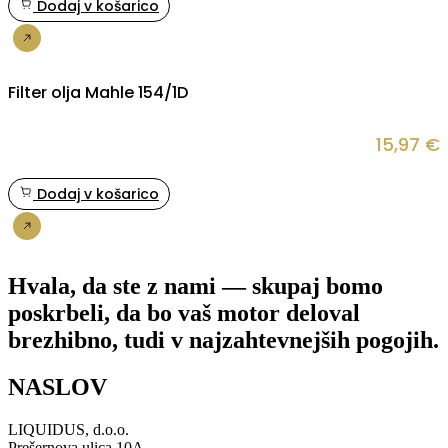
Dodaj v košarico
Nakup
Filter olja Mahle 154/1D
15,97
€
Dodaj v košarico
Nakup
Hvala, da ste z nami — skupaj bomo
poskrbeli, da bo vaš motor deloval
brezhibno, tudi v najzahtevnejših pogojih.
NASLOV
LIQUIDUS, d.o.o.
Prešernova ulica 10A