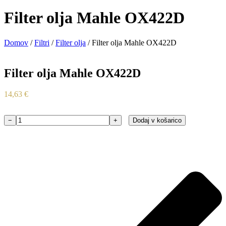
Filter olja Mahle OX422D
Domov
/
Filtri
/
Filter olja
/ Filter olja Mahle OX422D
Filter olja Mahle OX422D
14,63
€
−
+
Dodaj v košarico
Filter
olja
Mahle
OX422D
količina