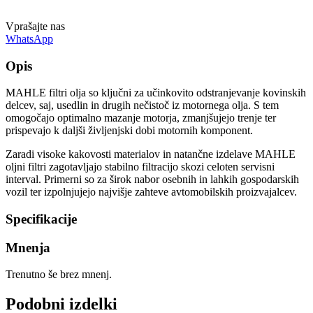
Vprašajte nas
WhatsApp
Opis
MAHLE filtri olja so ključni za učinkovito odstranjevanje kovinskih
delcev, saj, usedlin in drugih nečistoč iz motornega olja. S tem
omogočajo optimalno mazanje motorja, zmanjšujejo trenje ter
prispevajo k daljši življenjski dobi motornih komponent.
Zaradi visoke kakovosti materialov in natančne izdelave MAHLE
oljni filtri zagotavljajo stabilno filtracijo skozi celoten servisni
interval. Primerni so za širok nabor osebnih in lahkih gospodarskih
vozil ter izpolnjujejo najvišje zahteve avtomobilskih proizvajalcev.
Specifikacije
Mnenja
Trenutno še brez mnenj.
Podobni izdelki