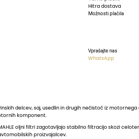
Hitra dostava
Možnosti plačila
Vprašajte nas
WhatsApp
kovinskih delcev, saj, usedlin in drugih nečistoč iz motorn
 motornih komponent.
E oljni filtri zagotavljajo stabilno filtracijo skozi celote
 avtomobilskih proizvajalcev.