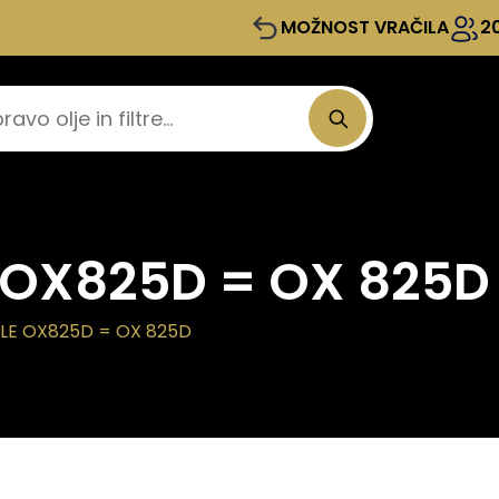
MOŽNOST VRAČILA
2
le OX825D = OX 825D
HLE OX825D = OX 825D