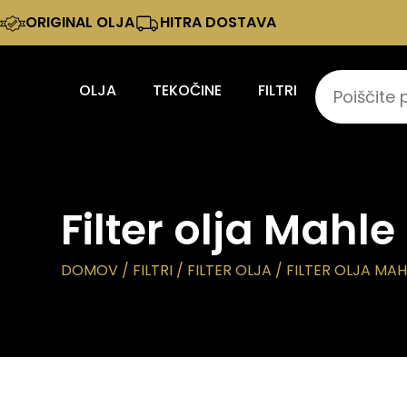
ORIGINAL OLJA
HITRA DOSTAVA
OLJA
TEKOČINE
FILTRI
Filter olja Mah
DOMOV
/
FILTRI
/
FILTER OLJA
/ FILTER OLJA MA