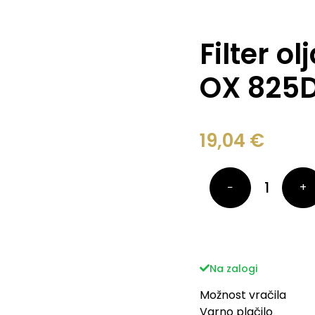
Filter o
OX 825
19,04
€
−
+
Na zalogi
Možnost vračila
Varno plačilo