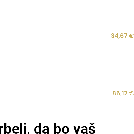
34,67
€
86,12
€
beli, da bo vaš