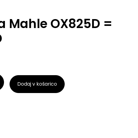
lja Mahle OX825D =
D
Dodaj v košarico