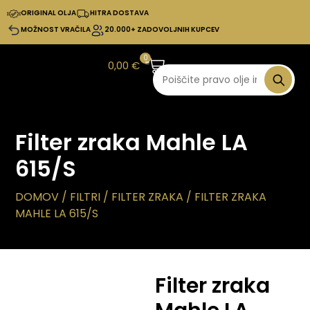
ORIGINAL OLJA
HITRA DOSTAVA
MOŽNOST VRAČILA
20.000+ ZADOVOLJNIH KUPCEV
0
0,00
€
Filter zraka Mahle LA
615/S
DOMOV
/
FILTRI
/
FILTER ZRAKA
/ FILTER ZRAKA
MAHLE LA 615/S
Filter zraka