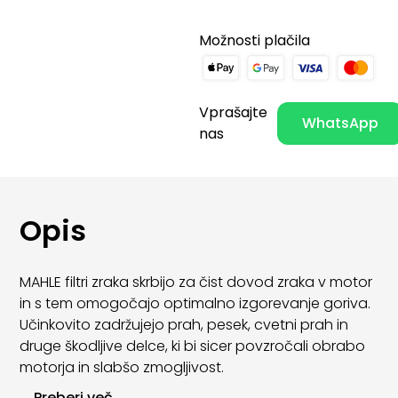
Možnosti plačila
Vprašajte
WhatsApp
nas
Opis
MAHLE filtri zraka skrbijo za čist dovod zraka v motor
in s tem omogočajo optimalno izgorevanje goriva.
Učinkovito zadržujejo prah, pesek, cvetni prah in
druge škodljive delce, ki bi sicer povzročali obrabo
motorja in slabšo zmogljivost.
...
Preberi več