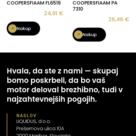
COOPERSFIAAM FL6519
COOPERSFIAAM PA
7310
24,91
€
26,46
€
Nakup
Nakup
Hvala, da ste z nami — skupaj
bomo poskrbeli, da bo vaš
motor deloval brezhibno, tudi v
najzahtevnejših pogojih.
NASLOV
LIQUIDUS, d.o.o.
Prešernova ulica 10A
2000 Maribor, Slovenija