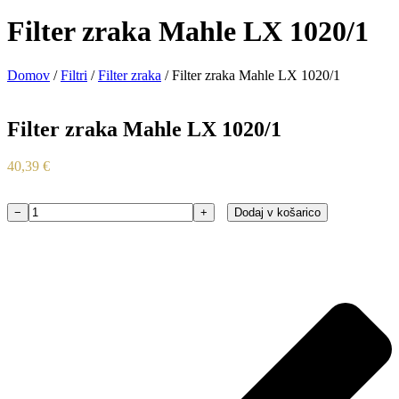
Filter zraka Mahle LX 1020/1
Domov
/
Filtri
/
Filter zraka
/ Filter zraka Mahle LX 1020/1
Filter zraka Mahle LX 1020/1
40,39
€
−
+
Dodaj v košarico
Filter
zraka
Mahle
LX
1020/1
količina