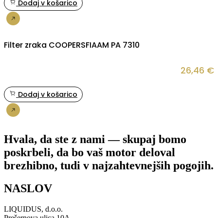
Dodaj v košarico
Nakup
Filter zraka COOPERSFIAAM PA 7310
26,46
€
Dodaj v košarico
Nakup
Hvala, da ste z nami — skupaj bomo
poskrbeli, da bo vaš motor deloval
brezhibno, tudi v najzahtevnejših pogojih.
NASLOV
LIQUIDUS, d.o.o.
Prešernova ulica 10A