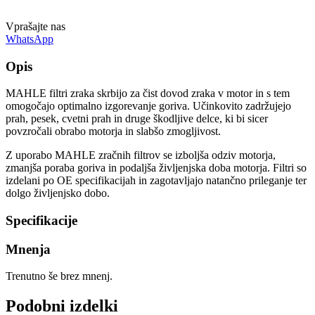
Vprašajte nas
WhatsApp
Opis
MAHLE filtri zraka skrbijo za čist dovod zraka v motor in s tem
omogočajo optimalno izgorevanje goriva. Učinkovito zadržujejo
prah, pesek, cvetni prah in druge škodljive delce, ki bi sicer
povzročali obrabo motorja in slabšo zmogljivost.
Z uporabo MAHLE zračnih filtrov se izboljša odziv motorja,
zmanjša poraba goriva in podaljša življenjska doba motorja. Filtri so
izdelani po OE specifikacijah in zagotavljajo natančno prileganje ter
dolgo življenjsko dobo.
Specifikacije
Mnenja
Trenutno še brez mnenj.
Podobni izdelki