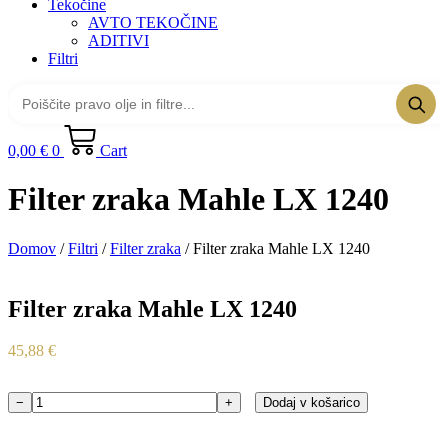
Tekočine
AVTO TEKOČINE
ADITIVI
Filtri
0,00
€
0
Cart
Filter zraka Mahle LX 1240
Domov
/
Filtri
/
Filter zraka
/ Filter zraka Mahle LX 1240
Filter zraka Mahle LX 1240
45,88
€
−
+
Dodaj v košarico
Filter
zraka
Mahle