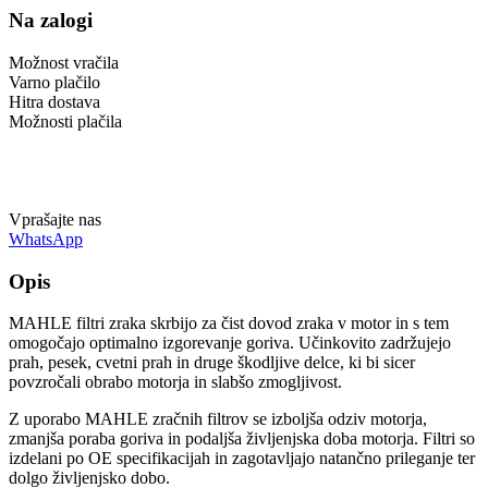
Na zalogi
Možnost vračila
Varno plačilo
Hitra dostava
Možnosti plačila
Vprašajte nas
WhatsApp
Opis
MAHLE filtri zraka skrbijo za čist dovod zraka v motor in s tem
omogočajo optimalno izgorevanje goriva. Učinkovito zadržujejo
prah, pesek, cvetni prah in druge škodljive delce, ki bi sicer
povzročali obrabo motorja in slabšo zmogljivost.
Z uporabo MAHLE zračnih filtrov se izboljša odziv motorja,
zmanjša poraba goriva in podaljša življenjska doba motorja. Filtri so
izdelani po OE specifikacijah in zagotavljajo natančno prileganje ter
dolgo življenjsko dobo.