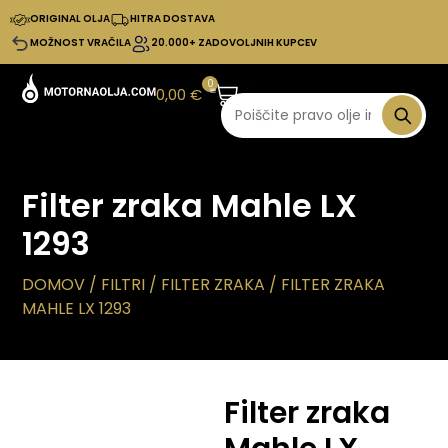
ORIGINAL OLJA
HITRA DOSTAVA
MOŽNOST VRAČILA
20.000+ ZADOVOLJNIH KUPCEV
0
0,00
€
Filter zraka Mahle LX
1293
DOMOV
/
FILTRI
/
FILTER ZRAKA
/ FILTER ZRAKA
MAHLE LX 1293
Filter zraka