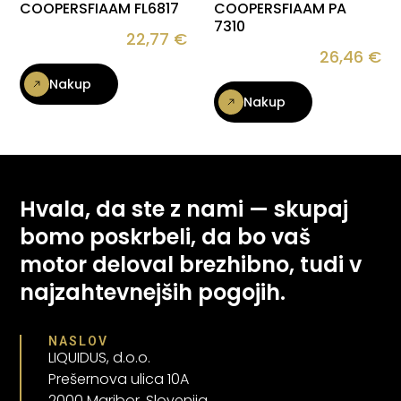
COOPERSFIAAM FL6817
COOPERSFIAAM PA
7310
22,77
€
26,46
€
Nakup
Nakup
Hvala, da ste z nami — skupaj
bomo poskrbeli, da bo vaš
motor deloval brezhibno, tudi v
najzahtevnejših pogojih.
NASLOV
LIQUIDUS, d.o.o.
Prešernova ulica 10A
2000 Maribor, Slovenija