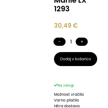
Mahle LX
1293
30,49
€
−
+
Dodaj v košarico
Na zalogi
Možnost vračila
Varno plačilo
Hitra dostava