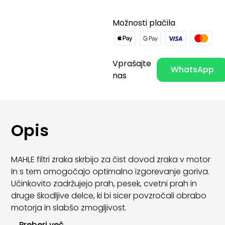
Možnosti plačila
Vprašajte
WhatsApp
nas
Opis
MAHLE filtri zraka skrbijo za čist dovod zraka v motor
in s tem omogočajo optimalno izgorevanje goriva.
Učinkovito zadržujejo prah, pesek, cvetni prah in
druge škodljive delce, ki bi sicer povzročali obrabo
motorja in slabšo zmogljivost.
...
Preberi več