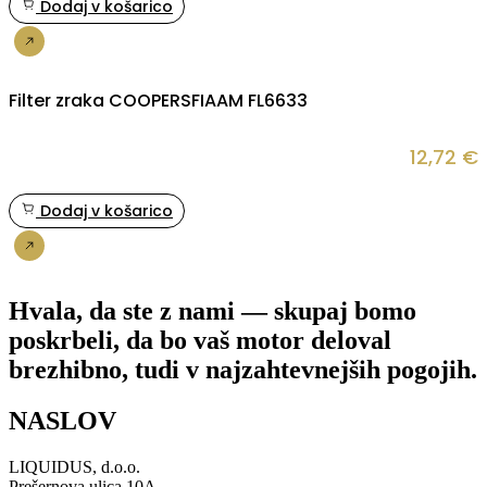
Dodaj v košarico
Nakup
Filter zraka COOPERSFIAAM FL6633
12,72
€
Dodaj v košarico
Nakup
Hvala, da ste z nami — skupaj bomo
poskrbeli, da bo vaš motor deloval
brezhibno, tudi v najzahtevnejših pogojih.
NASLOV
LIQUIDUS, d.o.o.
Prešernova ulica 10A