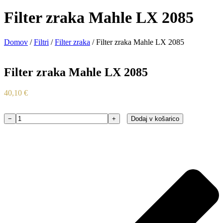
Filter zraka Mahle LX 2085
Domov
/
Filtri
/
Filter zraka
/ Filter zraka Mahle LX 2085
Filter zraka Mahle LX 2085
40,10
€
−
+
Dodaj v košarico
Filter
zraka
Mahle
LX
2085
količina