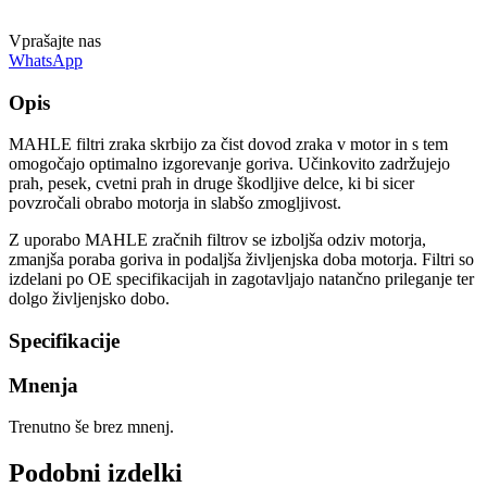
Vprašajte nas
WhatsApp
Opis
MAHLE filtri zraka skrbijo za čist dovod zraka v motor in s tem
omogočajo optimalno izgorevanje goriva. Učinkovito zadržujejo
prah, pesek, cvetni prah in druge škodljive delce, ki bi sicer
povzročali obrabo motorja in slabšo zmogljivost.
Z uporabo MAHLE zračnih filtrov se izboljša odziv motorja,
zmanjša poraba goriva in podaljša življenjska doba motorja. Filtri so
izdelani po OE specifikacijah in zagotavljajo natančno prileganje ter
dolgo življenjsko dobo.
Specifikacije
Mnenja
Trenutno še brez mnenj.
Podobni izdelki