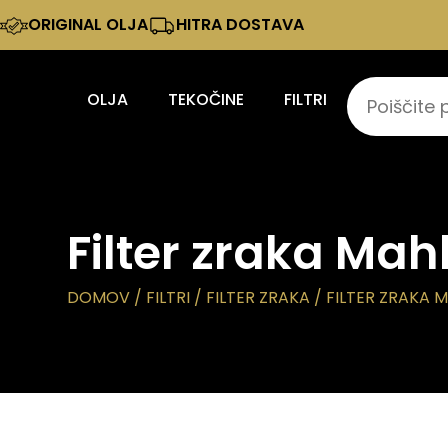
ORIGINAL OLJA
HITRA DOSTAVA
OLJA
TEKOČINE
FILTRI
Filter zraka Mah
DOMOV
/
FILTRI
/
FILTER ZRAKA
/ FILTER ZRAKA M