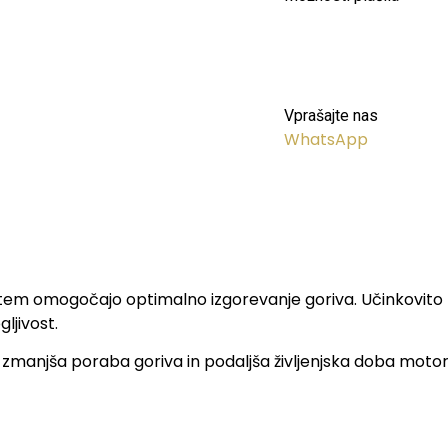
Vprašajte nas
WhatsApp
s tem omogočajo optimalno izgorevanje goriva. Učinkovito z
ljivost.
zmanjša poraba goriva in podaljša življenjska doba motorja. 