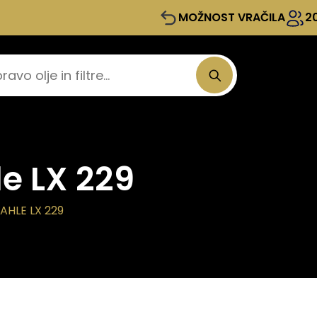
MOŽNOST VRAČILA
2
le LX 229
AHLE LX 229