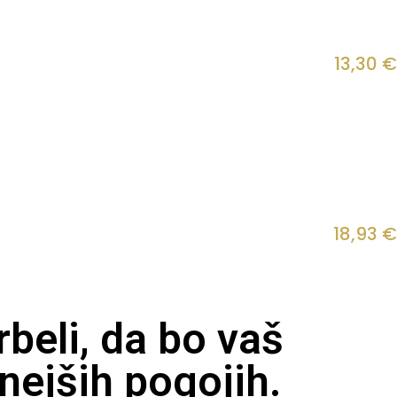
13,30
€
18,93
€
beli, da bo vaš
nejših pogojih.