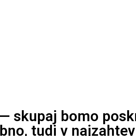
 — skupaj bomo poskr
bno, tudi v najzahtev