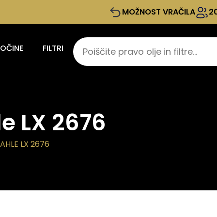
MOŽNOST VRAČILA
2
KOČINE
FILTRI
le LX 2676
AHLE LX 2676