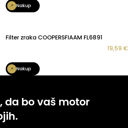
Nakup
Filter zraka COOPERSFIAAM FL6891
19,59
€
Nakup
, da bo vaš motor
jih.