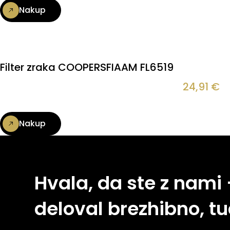
Nakup
Filter zraka COOPERSFIAAM FL6519
24,91
€
Nakup
Hvala, da ste z nami
deloval brezhibno, tu