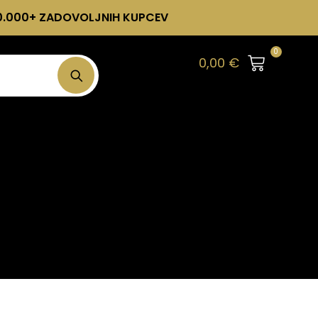
0.000+ ZADOVOLJNIH KUPCEV
0
0,00
€