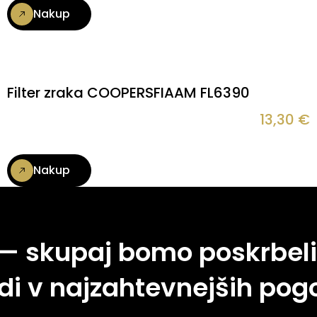
Nakup
Filter zraka COOPERSFIAAM FL6390
13,30
€
Nakup
 — skupaj bomo poskrbeli
di v najzahtevnejših pogo