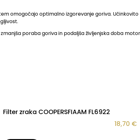
s tem omogočajo optimalno izgorevanje goriva. Učinkovito z
ljivost.
zmanjša poraba goriva in podaljša življenjska doba motorja. 
Filter zraka COOPERSFIAAM FL6922
18,70
€