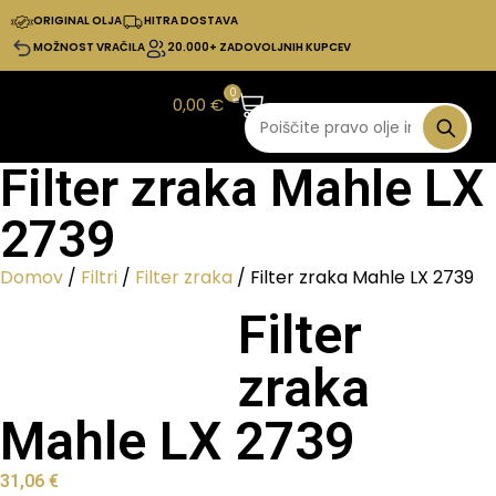
ORIGINAL OLJA
HITRA DOSTAVA
MOŽNOST VRAČILA
20.000+ ZADOVOLJNIH KUPCEV
0
0,00
€
Filter zraka Mahle LX
2739
Domov
/
Filtri
/
Filter zraka
/ Filter zraka Mahle LX 2739
Filter
zraka
Mahle LX 2739
31,06
€