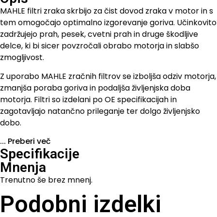
MAHLE filtri zraka skrbijo za čist dovod zraka v motor in s
tem omogočajo optimalno izgorevanje goriva. Učinkovito
zadržujejo prah, pesek, cvetni prah in druge škodljive
delce, ki bi sicer povzročali obrabo motorja in slabšo
zmogljivost.
Z uporabo MAHLE zračnih filtrov se izboljša odziv motorja,
zmanjša poraba goriva in podaljša življenjska doba
motorja. Filtri so izdelani po OE specifikacijah in
zagotavljajo natančno prileganje ter dolgo življenjsko
dobo.
...
Preberi več
Specifikacije
Mnenja
Trenutno še brez mnenj.
Podobni izdelki