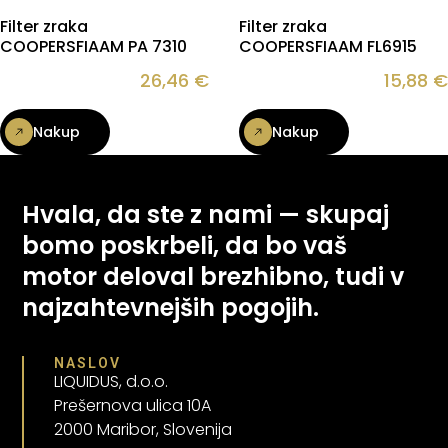
Filter zraka
Filter zraka
COOPERSFIAAM PA 7310
COOPERSFIAAM FL6915
26,46
€
15,88
€
Nakup
Nakup
Hvala, da ste z nami — skupaj
bomo poskrbeli, da bo vaš
motor deloval brezhibno, tudi v
najzahtevnejših pogojih.
NASLOV
LIQUIDUS, d.o.o.
Prešernova ulica 10A
2000 Maribor, Slovenija