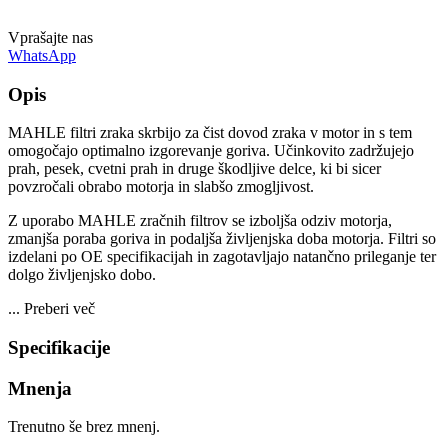
Vprašajte nas
WhatsApp
Opis
MAHLE filtri zraka skrbijo za čist dovod zraka v motor in s tem
omogočajo optimalno izgorevanje goriva. Učinkovito zadržujejo
prah, pesek, cvetni prah in druge škodljive delce, ki bi sicer
povzročali obrabo motorja in slabšo zmogljivost.
Z uporabo MAHLE zračnih filtrov se izboljša odziv motorja,
zmanjša poraba goriva in podaljša življenjska doba motorja. Filtri so
izdelani po OE specifikacijah in zagotavljajo natančno prileganje ter
dolgo življenjsko dobo.
...
Preberi več
Specifikacije
Mnenja
Trenutno še brez mnenj.