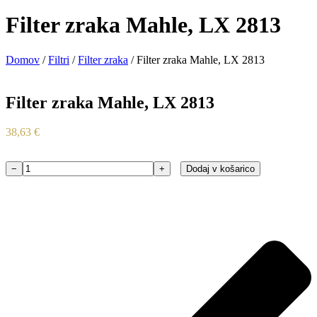
Filter zraka Mahle, LX 2813
Domov
/
Filtri
/
Filter zraka
/ Filter zraka Mahle, LX 2813
Filter zraka Mahle, LX 2813
38,63
€
−
+
Dodaj v košarico
Filter
zraka
Mahle,
LX
2813
količina