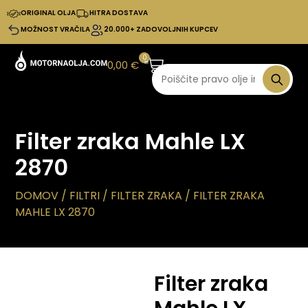
ORIGINAL OLJA
HITRA DOSTAVA
MOŽNOST VRAČILA
20.000+ ZADOVOLJNIH KUPCEV
0
0,00
€
Filter zraka Mahle LX
2870
DOMOV
/
FILTRI
/
FILTER ZRAKA
/ FILTER ZRAKA
MAHLE LX 2870
Filter zraka