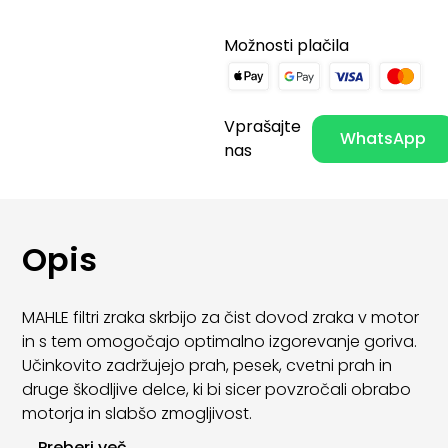
Možnosti plačila
Vprašajte
WhatsApp
nas
Opis
MAHLE filtri zraka skrbijo za čist dovod zraka v motor
in s tem omogočajo optimalno izgorevanje goriva.
Učinkovito zadržujejo prah, pesek, cvetni prah in
druge škodljive delce, ki bi sicer povzročali obrabo
motorja in slabšo zmogljivost.
...
Preberi več