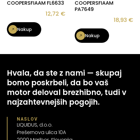
COOPERSFIAAM FL6633
COOPERSFIAAM
PA7649
12,72
€
18,93
€
Nakup
Nakup
Hvala, da ste z nami — skupaj
bomo poskrbeli, da bo vaš
motor deloval brezhibno, tudi v
najzahtevnejših pogojih.
NASLOV
LIQUIDUS, d.o.o.
Prešernova ulica 10A
2000 Maribor, Slovenija