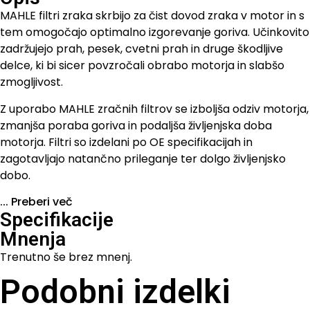
MAHLE filtri zraka skrbijo za čist dovod zraka v motor in s
tem omogočajo optimalno izgorevanje goriva. Učinkovito
zadržujejo prah, pesek, cvetni prah in druge škodljive
delce, ki bi sicer povzročali obrabo motorja in slabšo
zmogljivost.
Z uporabo MAHLE zračnih filtrov se izboljša odziv motorja,
zmanjša poraba goriva in podaljša življenjska doba
motorja. Filtri so izdelani po OE specifikacijah in
zagotavljajo natančno prileganje ter dolgo življenjsko
dobo.
...
Preberi več
Specifikacije
Mnenja
Trenutno še brez mnenj.
Podobni izdelki