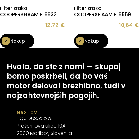
Filter zraka
Filter zraka
COOPERSFIAAM FL6633
COOPERSFIAAM FL6559
12,72
€
10,64
€
Nakup
Nakup
Hvala, da ste z nami — skupaj
bomo poskrbeli, da bo vaš
motor deloval brezhibno, tudi v
najzahtevnejših pogojih.
NASLOV
LIQUIDUS, d.o.o.
Prešernova ulica 10A
2000 Maribor, Slovenija