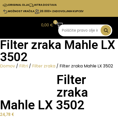
ORIGINAL OLJA
HITRA DOSTAVA
MOŽNOST VRAČILA
20.000+ ZADOVOLJNIH KUPCEV
0
0,00
€
Filter zraka Mahle LX
3502
Domov
/
Filtri
/
Filter zraka
/ Filter zraka Mahle LX 3502
Filter
zraka
Mahle LX 3502
24,78
€