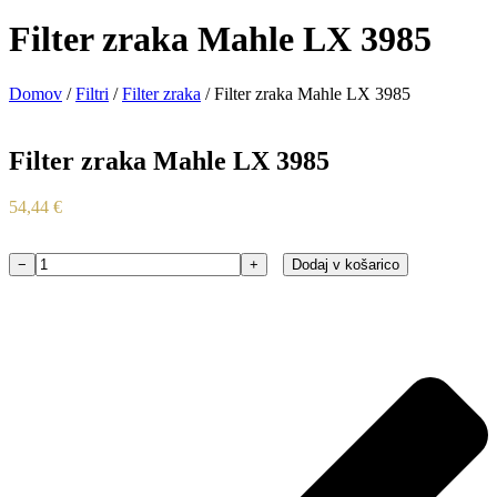
Filter zraka Mahle LX 3985
Domov
/
Filtri
/
Filter zraka
/ Filter zraka Mahle LX 3985
Filter zraka Mahle LX 3985
54,44
€
−
+
Dodaj v košarico
Filter
zraka
Mahle
LX
3985
količina