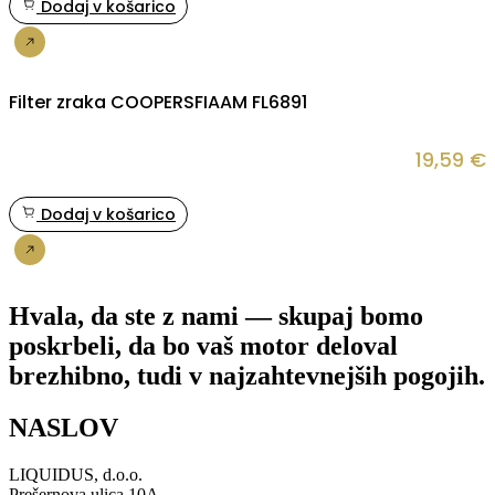
Dodaj v košarico
Nakup
Filter zraka COOPERSFIAAM FL6891
19,59
€
Dodaj v košarico
Nakup
Hvala, da ste z nami — skupaj bomo
poskrbeli, da bo vaš motor deloval
brezhibno, tudi v najzahtevnejših pogojih.
NASLOV
LIQUIDUS, d.o.o.
Prešernova ulica 10A