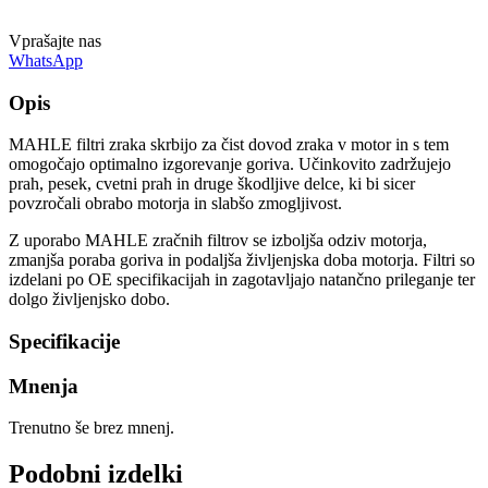
Vprašajte nas
WhatsApp
Opis
MAHLE filtri zraka skrbijo za čist dovod zraka v motor in s tem
omogočajo optimalno izgorevanje goriva. Učinkovito zadržujejo
prah, pesek, cvetni prah in druge škodljive delce, ki bi sicer
povzročali obrabo motorja in slabšo zmogljivost.
Z uporabo MAHLE zračnih filtrov se izboljša odziv motorja,
zmanjša poraba goriva in podaljša življenjska doba motorja. Filtri so
izdelani po OE specifikacijah in zagotavljajo natančno prileganje ter
dolgo življenjsko dobo.
Specifikacije
Mnenja
Trenutno še brez mnenj.
Podobni izdelki