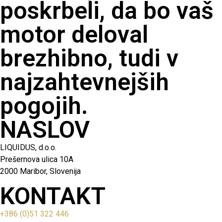
poskrbeli, da bo vaš
motor deloval
brezhibno, tudi v
najzahtevnejših
pogojih.
NASLOV
LIQUIDUS, d.o.o.
Prešernova ulica 10A
2000 Maribor, Slovenija
KONTAKT
+386 (0)51 322 446