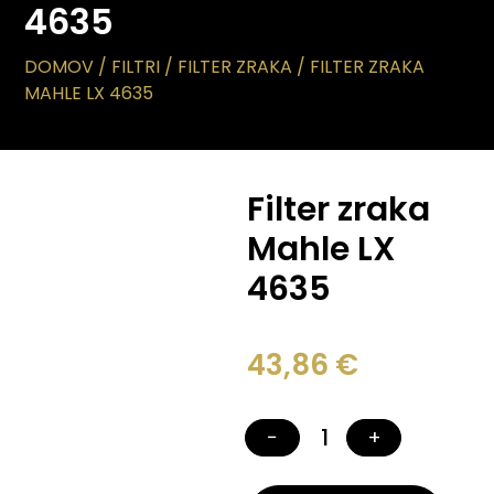
4635
DOMOV
/
FILTRI
/
FILTER ZRAKA
/ FILTER ZRAKA
MAHLE LX 4635
Filter zraka
Mahle LX
4635
43,86
€
−
+