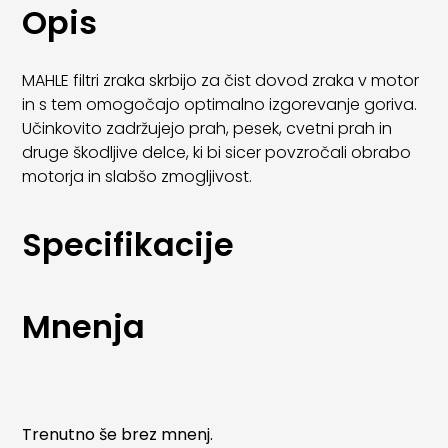
Opis
MAHLE filtri zraka skrbijo za čist dovod zraka v motor
in s tem omogočajo optimalno izgorevanje goriva.
Učinkovito zadržujejo prah, pesek, cvetni prah in
druge škodljive delce, ki bi sicer povzročali obrabo
motorja in slabšo zmogljivost.
Z uporabo MAHLE zračnih filtrov se izboljša odziv
Specifikacije
motorja, zmanjša poraba goriva in podaljša
življenjska doba motorja. Filtri so izdelani po OE
specifikacijah in zagotavljajo natančno prileganje
ter dolgo življenjsko dobo.
Mnenja
Trenutno še brez mnenj.