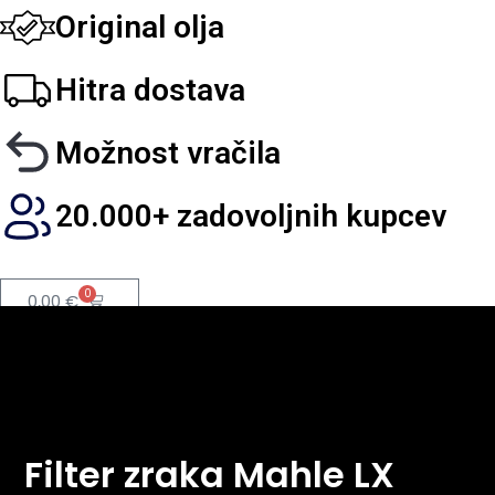
Original olja
Hitra dostava
Možnost vračila
20.000+ zadovoljnih kupcev
0
0,00
€
Filter zraka Mahle LX