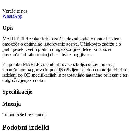
Vprašajte nas
WhatsApp
Opis
MAHLE filtri zraka skrbijo za čist dovod zraka v motor in s tem
omogočajo optimalno izgorevanje goriva. Učinkovito zadržujejo
prah, pesek, cvetni prah in druge škodljive delce, ki bi sicer
povzročali obrabo motorja in slabšo zmogljivost.
Z uporabo MAHLE zračnih filtrov se izboljša odziv motorja,
zmanjša poraba goriva in podaljša življenjska doba motorja. Filtri so
izdelani po OE specifikacijah in zagotavljajo natančno prileganje ter
dolgo življenjsko dobo.
Specifikacije
Mnenja
Trenutno še brez mnenj.
Podobni izdelki