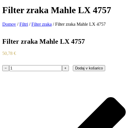
Filter zraka Mahle LX 4757
Domov
/
Filtri
/
Filter zraka
/ Filter zraka Mahle LX 4757
Filter zraka Mahle LX 4757
50,78
€
−
+
Dodaj v košarico
Filter
zraka
Mahle
LX
4757
količina