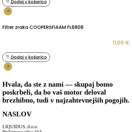
Dodaj v košarico
Nakup
Filter zraka COOPERSFIAAM FL6808
11,69
€
Dodaj v košarico
Nakup
Hvala, da ste z nami — skupaj bomo
poskrbeli, da bo vaš motor deloval
brezhibno, tudi v najzahtevnejših pogojih.
NASLOV
LIQUIDUS, d.o.o.
Prešernova ulica 10A