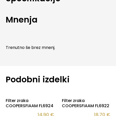
specifikacijah in zagotavljajo natančno prileganje
ter dolgo življenjsko dobo.
Mnenja
Trenutno še brez mnenj.
Podobni izdelki
Filter zraka
Filter zraka
COOPERSFIAAM FL6924
COOPERSFIAAM FL6922
14,90
€
18,70
€