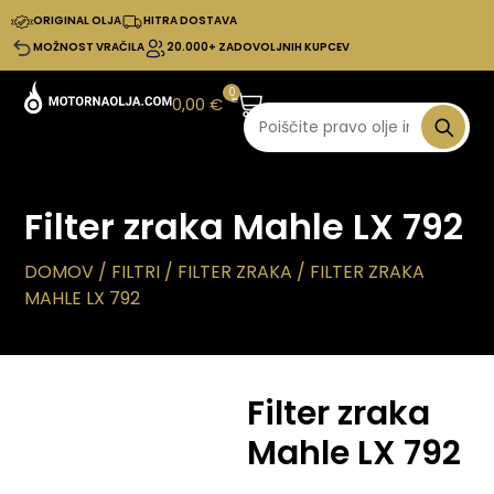
ORIGINAL OLJA
HITRA DOSTAVA
MOŽNOST VRAČILA
20.000+ ZADOVOLJNIH KUPCEV
0
0,00
€
Filter zraka Mahle LX 792
DOMOV
/
FILTRI
/
FILTER ZRAKA
/ FILTER ZRAKA
MAHLE LX 792
Filter zraka
Mahle LX 792