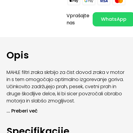
Vprašajte
WhatsApp
nas
Opis
MAHLE filtri zraka skrbijo za čist dovod zraka v motor
in s tem omogočajo optimalno izgorevanje goriva.
Učinkovito zadržujejo prah, pesek, cvetni prah in
druge škodljive delce, ki bi sicer povzročali obrabo
motorja in slabšo zmogljivost.
...
Preberi več
Z uporabo MAHLE zračnih filtrov se izboljša odziv
motorja, zmanjša poraba goriva in podaljša
življenjska doba motorja. Filtri so izdelani po OE
Specifikacije