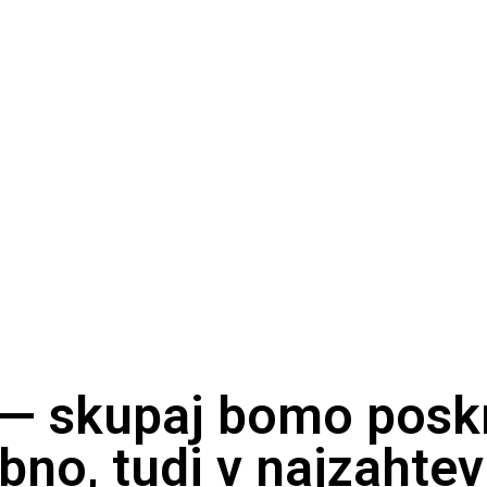
 — skupaj bomo poskr
bno, tudi v najzahtev