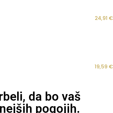
24,91
€
19,59
€
beli, da bo vaš
nejših pogojih.