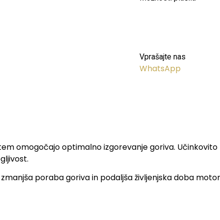
Vprašajte nas
WhatsApp
s tem omogočajo optimalno izgorevanje goriva. Učinkovito z
ljivost.
zmanjša poraba goriva in podaljša življenjska doba motorja. 