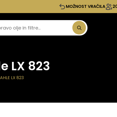
MOŽNOST VRAČILA
2
le LX 823
AHLE LX 823