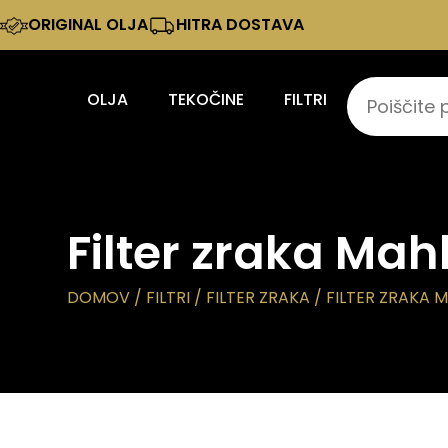
ORIGINAL OLJA
HITRA DOSTAVA
OLJA
TEKOČINE
FILTRI
Filter zraka Mah
DOMOV
/
FILTRI
/
FILTER ZRAKA
/ FILTER ZRAKA M