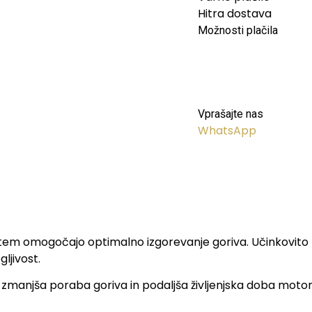
Hitra dostava
Možnosti plačila
Vprašajte nas
WhatsApp
s tem omogočajo optimalno izgorevanje goriva. Učinkovito z
ljivost.
zmanjša poraba goriva in podaljša življenjska doba motorja. 