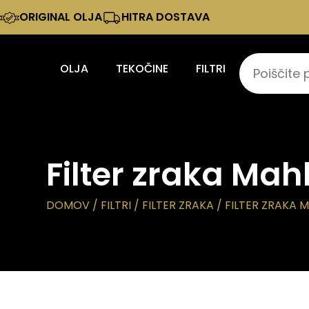
ORIGINAL OLJA
HITRA DOSTAVA
OLJA
TEKOČINE
FILTRI
Filter zraka Mahl
DOMOV
/
FILTRI
/
FILTER ZRAKA
/ FILTER ZRAKA MA