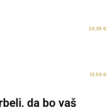
24,38
€
19,59
€
beli, da bo vaš