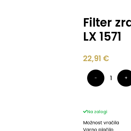
Filter z
LX 1571
22,91
€
−
+
Na zalogi
Možnost vračila
Varno plačilo