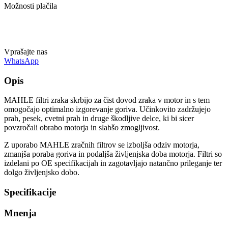
Možnosti plačila
Vprašajte nas
WhatsApp
Opis
MAHLE filtri zraka skrbijo za čist dovod zraka v motor in s tem
omogočajo optimalno izgorevanje goriva. Učinkovito zadržujejo
prah, pesek, cvetni prah in druge škodljive delce, ki bi sicer
povzročali obrabo motorja in slabšo zmogljivost.
Z uporabo MAHLE zračnih filtrov se izboljša odziv motorja,
zmanjša poraba goriva in podaljša življenjska doba motorja. Filtri so
izdelani po OE specifikacijah in zagotavljajo natančno prileganje ter
dolgo življenjsko dobo.
Specifikacije
Mnenja