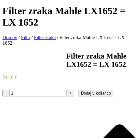
Filter zraka Mahle LX1652 =
LX 1652
Domov
/
Filtri
/
Filter zraka
/ Filter zraka Mahle LX1652 = LX
1652
Filter zraka Mahle
LX1652 = LX 1652
24,18
€
−
+
Dodaj v košarico
Filter
zraka
Mahle
LX1652
=
LX
1652
količina