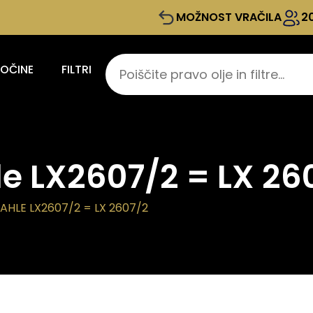
MOŽNOST VRAČILA
2
KOČINE
FILTRI
le LX2607/2 = LX 26
AHLE LX2607/2 = LX 2607/2