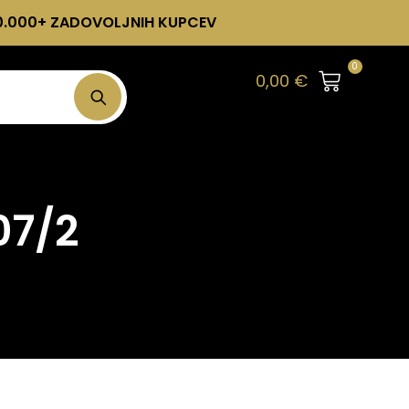
0.000+ ZADOVOLJNIH KUPCEV
0
0,00
€
07/2