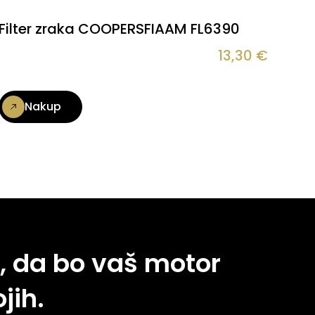
Filter zraka COOPERSFIAAM FL6390
13,30
€
Nakup
, da bo vaš motor
jih.