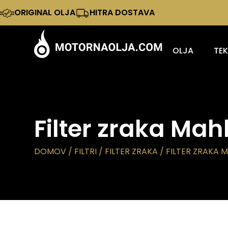
ORIGINAL OLJA
HITRA DOSTAVA
OLJA
TE
Filter zraka Mah
DOMOV
/
FILTRI
/
FILTER ZRAKA
/ FILTER ZRAKA M