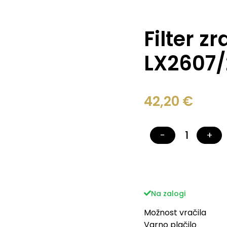
Filter z
LX2607/
42,20
€
−
+
Na zalogi
Možnost vračila
Varno plačilo