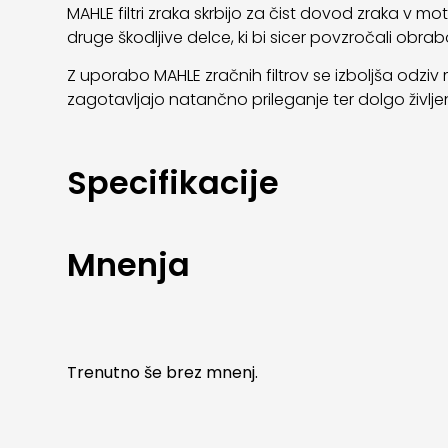
MAHLE filtri zraka skrbijo za čist dovod zraka v 
druge škodljive delce, ki bi sicer povzročali obra
Z uporabo MAHLE zračnih filtrov se izboljša odziv 
zagotavljajo natančno prileganje ter dolgo življ
Specifikacije
Mnenja
Trenutno še brez mnenj.