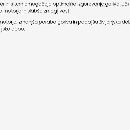
motor in s tem omogočajo optimalno izgorevanje goriva. Učin
bo motorja in slabšo zmogljivost.
motorja, zmanjša poraba goriva in podaljša življenjska doba 
enjsko dobo.