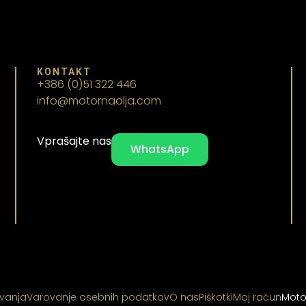
KONTAKT
+386 (0)51 322 446
info@motornaolja.com
Vprašajte nas
WhatsApp
ovanja
Varovanje osebnih podatkov
O nas
Piškotki
Moj račun
Moto