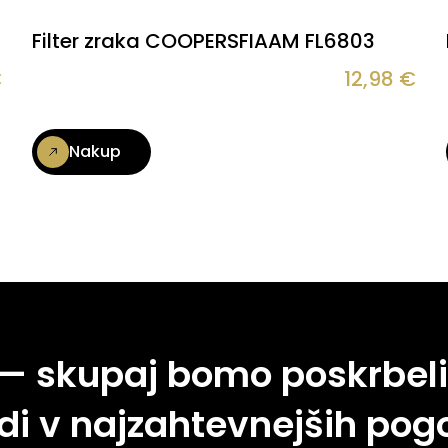
Filter zraka COOPERSFIAAM FL6803
€
12,98
€
Nakup
 — skupaj bomo poskrbeli
di v najzahtevnejših pogo