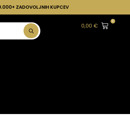
0.000+ ZADOVOLJNIH KUPCEV
0
0,00
€