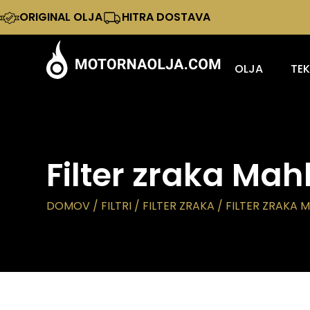
ORIGINAL OLJA
HITRA DOSTAVA
OLJA
TE
Filter zraka Mah
DOMOV
/
FILTRI
/
FILTER ZRAKA
/ FILTER ZRAKA 