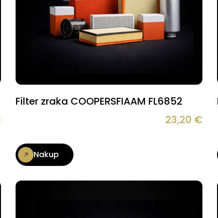
Filter zraka COOPERSFIAAM FL6852
€
23,20
€
Nakup