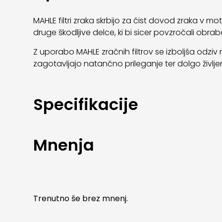
MAHLE filtri zraka skrbijo za čist dovod zraka v 
druge škodljive delce, ki bi sicer povzročali obra
Z uporabo MAHLE zračnih filtrov se izboljša odziv 
zagotavljajo natančno prileganje ter dolgo življ
Specifikacije
Mnenja
Trenutno še brez mnenj.