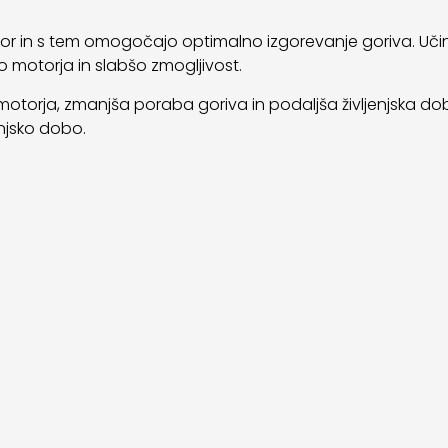
motor in s tem omogočajo optimalno izgorevanje goriva. Učin
bo motorja in slabšo zmogljivost.
motorja, zmanjša poraba goriva in podaljša življenjska doba 
enjsko dobo.