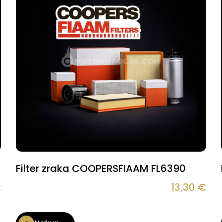
Filter zraka COOPERSFIAAM FL6390
€
13,30
€