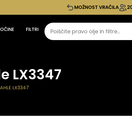
MOŽNOST VRAČILA
2
KOČINE
FILTRI
le LX3347
MAHLE LX3347