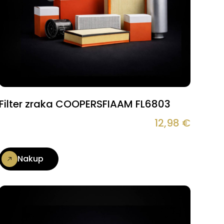
Filter zraka COOPERSFIAAM FL6803
12,98
€
Nakup