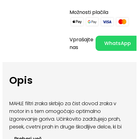
Možnosti plačila
Vprašajte
WhatsApp
nas
Opis
MAHLE filtri zraka skrbijo za čist dovod zraka v
motor in s tem omogočajo optimalno
izgorevanje goriva. Učinkovito zadržujejo prah,
pesek, cvetni prah in druge škodljive delce, ki bi
sicer povzročali obrabo motorja in slabšo
...
Preberi več