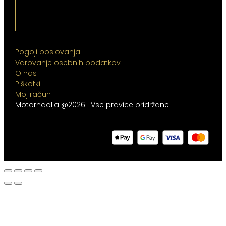
Pogoji poslovanja
Varovanje osebnih podatkov
O nas
Piškotki
Moj račun
Motornaolja @2026 | Vse pravice pridržane