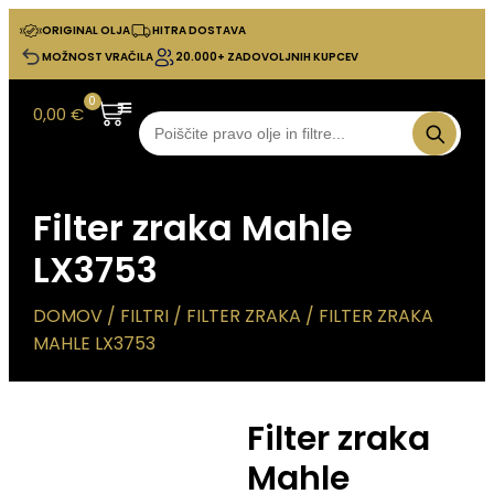
ORIGINAL OLJA
HITRA DOSTAVA
MOŽNOST VRAČILA
20.000+ ZADOVOLJNIH KUPCEV
0
0,00
€
Filter zraka Mahle
LX3753
DOMOV
/
FILTRI
/
FILTER ZRAKA
/ FILTER ZRAKA
MAHLE LX3753
Filter zraka
Mahle