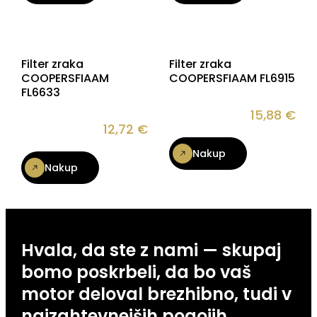
Filter zraka
Filter zraka
COOPERSFIAAM
COOPERSFIAAM FL6915
FL6633
15,88
€
12,72
€
Nakup
Nakup
Hvala, da ste z nami — skupaj
bomo poskrbeli, da bo vaš
motor deloval brezhibno, tudi v
najzahtevnejših pogojih.