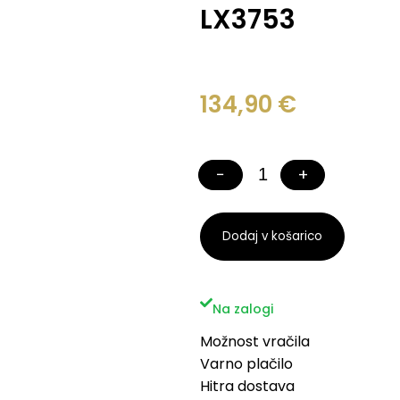
LX3753
134,90
€
−
+
Dodaj v košarico
Na zalogi
Možnost vračila
Varno plačilo
Hitra dostava