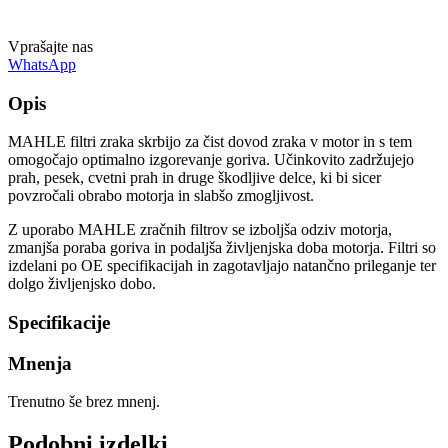
Vprašajte nas
WhatsApp
Opis
MAHLE filtri zraka skrbijo za čist dovod zraka v motor in s tem
omogočajo optimalno izgorevanje goriva. Učinkovito zadržujejo
prah, pesek, cvetni prah in druge škodljive delce, ki bi sicer
povzročali obrabo motorja in slabšo zmogljivost.
Z uporabo MAHLE zračnih filtrov se izboljša odziv motorja,
zmanjša poraba goriva in podaljša življenjska doba motorja. Filtri so
izdelani po OE specifikacijah in zagotavljajo natančno prileganje ter
dolgo življenjsko dobo.
Specifikacije
Mnenja
Trenutno še brez mnenj.
Podobni izdelki