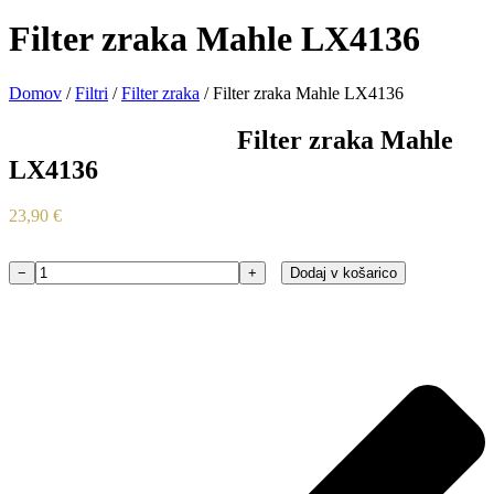
Filter zraka Mahle LX4136
Domov
/
Filtri
/
Filter zraka
/ Filter zraka Mahle LX4136
Filter zraka Mahle
LX4136
23,90
€
−
+
Dodaj v košarico
Filter
zraka
Mahle
LX4136
količina