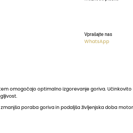
Vprašajte nas
WhatsApp
s tem omogočajo optimalno izgorevanje goriva. Učinkovito z
ljivost.
zmanjša poraba goriva in podaljša življenjska doba motorja. 