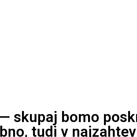
 — skupaj bomo poskr
bno, tudi v najzahtev