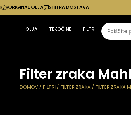
ORIGINAL OLJA
HITRA DOSTAVA
OLJA
TEKOČINE
FILTRI
Filter zraka Mah
DOMOV
/
FILTRI
/
FILTER ZRAKA
/ FILTER ZRAKA 