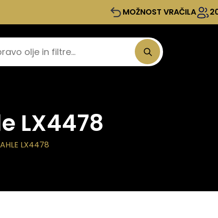
MOŽNOST VRAČILA
2
le LX4478
MAHLE LX4478