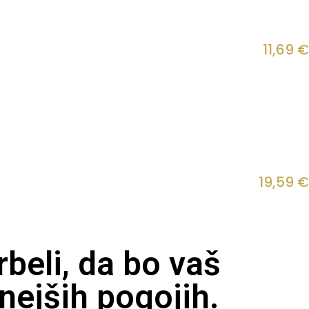
11,69
€
19,59
€
beli, da bo vaš
nejših pogojih.